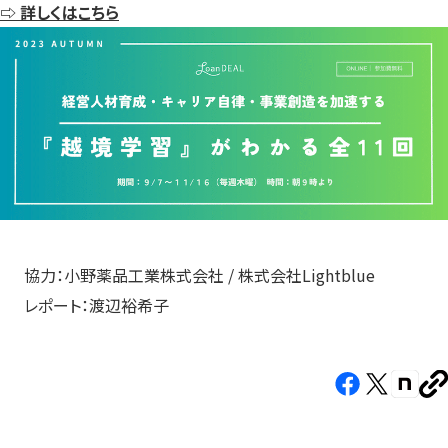
⇨ 詳しくはこちら
協力：小野薬品工業株式会社 / 株式会社Lightblue
レポート：渡辺裕希子
Facebook（新
X（新
note（
U
し
し
し
を
コ
い
い
い
ピ