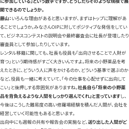
に参加している」という数字ですが、どうしたらそのような規模で展
開できるのでしょうか。
藤山：
いろんな理由があると思いますが、まずはトップに理解があ
ることでしょうか。みなさんOIPに対してポジティブな発信をしてい
て、ビジネスコンテストの説明会や最終審査会に社長が登壇したり
審査員として参加したりしています。
レンタル移籍に関しても、社長も役員も「出向させることで人財が
育つ」という期待感がすごく大きいんですよ。将来の小野薬品を考
えたときに、どういう人に声をかけるのか、どういう基準で選ぶのか
など、役員も一緒に考えていて、「今の仕事を心配せずに出向して
こい」と後押しする雰囲気がありますね。
社長自ら「将来の小野薬
品を背負えるような人間をしっかり選んでくれ」と言っています
し、
今後はこうした難易度の高い修羅場経験を積んだ人間が、会社を
経営していく可能性もあると思います。
出向中にも週報の共有や報告会の実施など、
送り出した人間がど