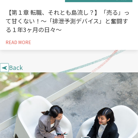
【第１章 転職、それとも島流し？】「売る」っ
て甘くない！〜「排泄予測デバイス」と奮闘す
る１年3ヶ月の日々〜
READ MORE
Back