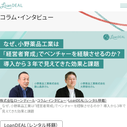
Skip
to
コラム・インタビュー
content
株式会社ローンディール
コラム・インタビュー
LoanDEAL（レンタル移籍）
なぜ、小野薬品工業は「経営者育成」でベンチャーを経験させるのか？ 導入から３年で
見えてきた効果と課題
LoanDEAL（レンタル移籍）