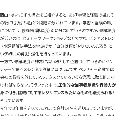
藤山：
はい。OIPの構造をご紹介すると、まず「学習と経験の場」、そ
の後に「挑戦の場」と２段階に分かれています。「学習と経験の場」
については、修羅場（難易度）別に分類しているのですが、修羅場度
が低いのは、セミナーやワークショップなどですね。ビジネストレン
ドや課題解決手法を学ぶほか、「自分は何がやりたいんだろう」と
いうWILLの発掘・強化を行なっています。
一方で、修羅場度が非常に高い場として位置づけているのがベン
チャー企業へのレンタル移籍プログラムです。ベンチャー企業では
会社の看板を外して、マルチタスクでいろいろな業務に取り組まな
ければならない。そういった中で、
圧倒的な当事者意識や行動力が
身に付き、挑戦に対するレジリエンスみたいなものも鍛えられる
と
考えています。
今年で３年目を迎えて、これまで合計14名を送り出していますが、
ただ出向させるだけではなく、赴任先で力を発揮してもらうための