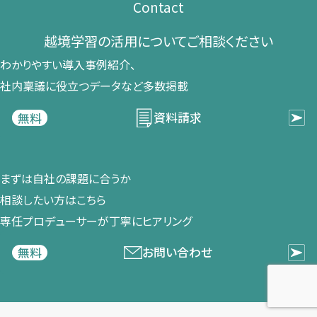
Contact
越境学習の​活用に​ついて​ご相談ください​
わかりやすい導入事例紹介、​
社内稟議に​役立つデータなど​多数掲載
資料請求
無料
まずは​自社の​課題に​合うか​
相談したい方は​こちら
専任プロデューサーが​丁寧に​ヒアリング
お問い合わせ
無料