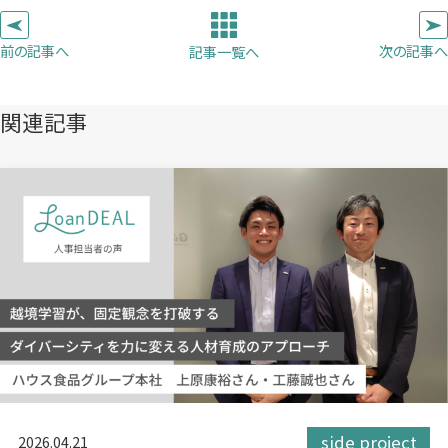
タ
タ
タ
ー
ブ
ブ
ブ
前の記事へ
次の記事へ
記事一覧へ
で
で
で
開
開
開
き
き
き
関連記事
ま
ま
ま
す）
す）
す）
side project
2026.04.21