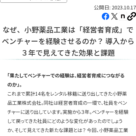
公開日: 2023.10.17
Facebook（新
X（新
note（
U
し
し
し
を
なぜ、小野薬品工業は「経営者育成」で
コ
い
い
い
ピ
ベンチャーを経験させるのか？ 導入から
タ
タ
タ
ー
ブ
ブ
ブ
３年で見えてきた効果と課題
で
で
で
開
開
開
き
き
き
「果たしてベンチャーでの経験は、経営者育成につながる
ま
ま
ま
のか」。
す）
す）
す）
これまで累計14名をレンタル移籍に送り出してきた小野薬
品工業株式会社。同社は経営者育成の一環で、社員をベン
チャーに送り出しています。実施から３年。ベンチャーを経験
して戻ってきた社員にどのような変化があったのでしょう
か、そして見えてきた新たな課題とは？ 今回、小野薬品工業