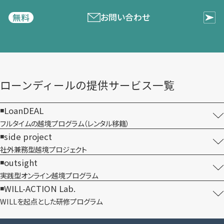
お問い合わせ
無料
ローンディールの​提供サービス一覧
LoanDEAL
フルタイムの越境プログラム​（レンタル移籍）
side project
社外兼務型​越境プロジェクト
outsight
実践型オンライン​越境プログラム
WILL-ACTION Lab.
WILLを​起点とした​研修プログラム