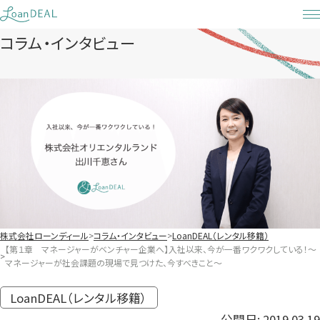
Skip
to
コラム・インタビュー
content
株式会社ローンディール
コラム・インタビュー
LoanDEAL（レンタル移籍）
【第１章 マネージャーがベンチャー企業へ】入社以来、今が一番ワクワクしている！〜
マネージャーが社会課題の現場で見つけた、今すべきこと〜
LoanDEAL（レンタル移籍）
公開日: 2019.03.19