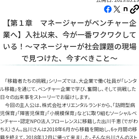
Facebook（新
X（新
note（
U
し
し
し
を
【第１章 マネージャーがベンチャー企
コ
い
い
い
ピ
業へ】入社以来、今が一番ワクワクして
タ
タ
タ
ー
ブ
ブ
ブ
いる！〜マネージャーが社会課題の現場
で
で
で
で見つけた、今すべきこと〜
開
開
開
き
き
き
ま
ま
ま
「移籍者たちの挑戦」シリーズでは、大企業で働く社員が「レンタ
す）
す）
す）
ル移籍」を通じて、ベンチャー企業で学び、奮闘し、そして挑戦した
日々の出来事をストーリーでお届けします。
今回の主人公は、株式会社オリエンタルランドから、「訪問型病
児保育」「障害児保育」「小規模保育」などに取り組むソーシャルベ
ンチャー・認定NPO法人フローレンスに移籍した出川千恵（でがわ
ちえ）さん。出川さんは2018年6月から移籍を開始し、6ヶ月間の移
籍を終えて、2018年12月に帰って来ました。そんな出川さんのスト