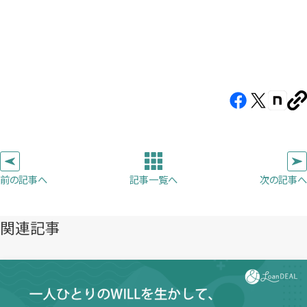
Facebook（新
X（新
note（
U
し
し
し
を
コ
い
い
い
ピ
タ
タ
タ
ー
ブ
ブ
ブ
前の記事へ
次の記事へ
記事一覧へ
で
で
で
開
開
開
き
き
き
関連記事
ま
ま
ま
す）
す）
す）