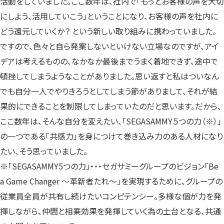
活動をしていました。ここ数年は、社内で「もっとお客様の声を大切
にしよう、活用していこう」ということになり、お客様の声を社内に
どう還元していくか？ という新しい取り組みに携わっていました。
ですので、色々と自ら発案しないといけない立場なのですが、アイ
デアは考えるものの、なかなか最後までうまく着地できず、途中で
頓挫してしまうようなことがありました。思い返すと私はついなん
でも自分一人でやりきろうとしてしまう節がありまして、それが結
果的にできることを制限してしまっていたのだと思います。だから、
ここ数年は、そんな自分を変えたい、「SEGASAMMY５つの力（※）」
の一つである「共感力」を身につけて巻き込み力のある人材になり
たい、そう思っていました。
※「SEGASAMMY5つの力」・・・セガサミーグループのビジョン「Be
a Game Changer ～革新者たれ～」を実現するために、グループの
従業員全員が共有し続けたいコンピテンシー。多様な個が力を発
揮しながら、仲間と相乗効果を発揮していく為の土台となる、共通