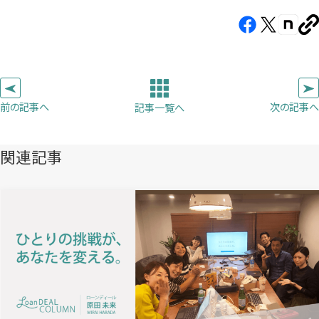
Facebook（新
X（新
note（
U
し
し
し
を
コ
い
い
い
ピ
タ
タ
タ
ー
ブ
ブ
ブ
前の記事へ
次の記事へ
記事一覧へ
で
で
で
開
開
開
き
き
き
関連記事
ま
ま
ま
す）
す）
す）