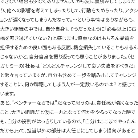
できない場合も少なくありません。だから変に裏読みしてしまった
り、他への影響を考えてしまったりして、行動をためらったり、アクシ
ョンが遅くなってしまうんだなって。…という事情はありながらも、
大きい組織の中では、自分自身もそうだったように「必要以上に石
橋を叩き過ぎていない？」と感じます。慎重なのはもちろん品質を
担保するための良い面もある反面、機会損失していることもあるん
じゃないかと、自分自身を振り返っても思うことがありました。（セ
ガサミーの）社長は「どんどんチャレンジして良い失敗をすべきだ」
と常々言っていますが、自分も含めて一歩を踏み出してチャレンジ
することに、何か躊躇してしまう人が一定数いるのでは？ と感じて
います。
あと、“ベンチャーならでは”だなって思うのは、責任感が強くなった
こと。大きい組織だと仮に一丸となって何かをやるってなった時で
も、自分の役割がはっきりしているので、「自分はここまでやったん
だから」って、担当以外の部分は人任せにしてしまう傾向があると