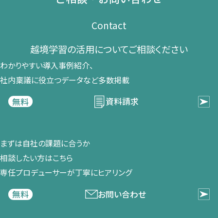
Contact
越境学習の​活用に​ついて​ご相談ください​
わかりやすい導入事例紹介、​
社内稟議に​役立つデータなど​多数掲載
資料請求
無料
まずは​自社の​課題に​合うか​
相談したい方は​こちら
専任プロデューサーが​丁寧に​ヒアリング
お問い合わせ
無料