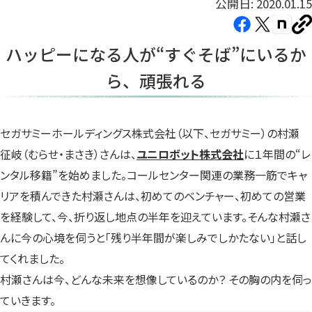
公開日: 2020.01.15
Facebook（新
X（新
note（
U
し
し
し
を
ハッピーになる人が“すぐそば”にいるか
コ
い
い
い
ピ
ら、頑張れる
タ
タ
タ
ー
ブ
ブ
ブ
で
で
で
開
開
開
セガサミーホールディングス株式会社（以下、セガサミー）の村瀬
き
き
き
征岐（むらせ・まさき）さんは、
ユニロボット株式会社
に１年間の“レ
ま
ま
ま
ンタル移籍”を始めました。コールセンター関連の業務一筋でキャ
す）
す）
す）
リアを積んできた村瀬さんは、初めてのベンチャー、初めての営業
を経験して、今、折り返し地点の半年を迎えています。そんな村瀬さ
んに今の心境を伺うと「残り半年間が楽しみでしかたない」と話し
てくれました。
村瀬さんは今、どんな未来を想像しているのか？ その胸の内を伺っ
ていきます。