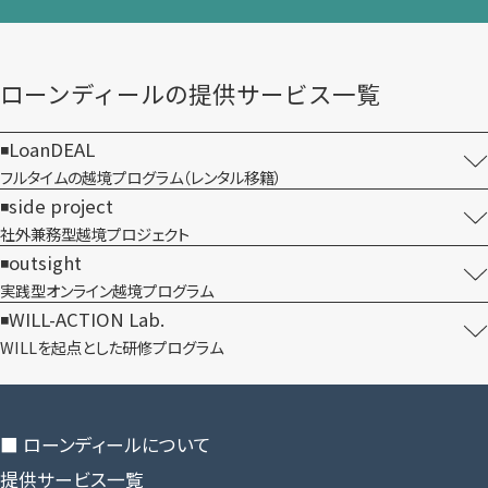
ローンディールの​提供サービス一覧
LoanDEAL
フルタイムの越境プログラム​（レンタル移籍）
side project
社外兼務型​越境プロジェクト
outsight
実践型オンライン​越境プログラム
WILL-ACTION Lab.
WILLを​起点とした​研修プログラム
■ ローンディールに​ついて
提供サービス一覧