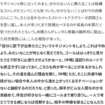
マネジメント側に立ってみると、分からない人に教えることは結構
なストレスだということも気づいた。分からないことばかりの舟橋
さんにこうしろとは言わなかったストリートアカデミーの窓岡さん
を思い返し、本人が気づくまで我慢比べするのが成長の本質だと
気づかされたともいう。舟橋さんがレンタル移籍の最終月に提出し
た月次報告には、こんな報告があった。
「自分に部下が出来たらこういうマネジメントをしよう、これはやめ
よう、みたいなことが何となく見えてきた。ゴールははっきりと見せ
たうえで好きに山登りさせようかなーと。（中略）遠回りのルートで
も修正せずにほっておく。こちらも何か学べることがあるかもしれ
ないし、その道を選んだ理由を聞く。（中略）ただ、そこに共感や納
得がない場合や本人の中から湧き上がってくるモチベーションが
ないと破綻するのだろうな、と思った。相手がどんな人間なのかを
見極めて、伴走が好きなら一緒にゴールまで寄り添うし、一人で考
えてできる感じならば信頼するし、相手の琴線を探ることなんだろ