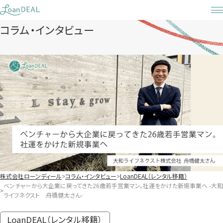
Skip
to
コラム・インタビュー
content
株式会社ローンディール
コラム・インタビュー
LoanDEAL（レンタル移籍）
ベンチャーから大企業に戻ってきた26歳若手営業マン。社運をかけた新規事業へ -大和
ライフネクスト 舟橋健太さん-
LoanDEAL（レンタル移籍）