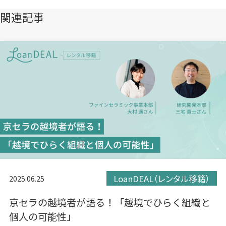
開
開
開
き
き
き
関連記事
ま
ま
ま
す）
す）
す）
LoanDEAL（レンタル移籍）
2025.06.25
京セラの越境者が語る！「越境でひらく組織と
個人の可能性」