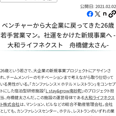
公開日: 2021.02.02
Facebook（新
X（新
note（
U
し
し
し
を
ベンチャーから大企業に戻ってきた26歳
コ
い
い
い
ピ
若手営業マン。社運をかけた新規事業へ -
タ
タ
タ
ー
ブ
ブ
ブ
大和ライフネクスト 舟橋健太さん-
で
で
で
開
開
開
き
き
き
ま
ま
ま
26歳という若さで、大企業の新規事業プロジェクトにアサインさ
す）
す）
す）
れ、チームメンバーのモチベーションまで考えながら取り仕切って
いる男性がいる。「カンファレンス×ホテル×レストラン」をコンセプ
トにした宿泊型研修施設「
L stay&grow南砂町
」のプロジェクト担
当、舟橋健太さんだ。この施設の運営母体である
大和ライフネクス
ト株式会社
は、マンション、ビルなどの総合不動産管理会社。会社
としても、カンファレンスセンター、ホテル、レストランのいずれの業