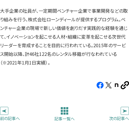
大手企業の社員が、一定期間ベンチャー企業で事業開発などの取
り組みを行う、株式会社ローンディールが提供するプログラム。ベ
ンチャー企業の現場で新しい価値を創りだす実践的な経験を通じ
て、イノベーションを起こせる人材・組織に変革を起こせる次世代
リーダーを育成することを目的に行われている。2015年のサービ
ス開始以降、計46社122名のレンタル移籍が行なわれている
（※2021年1月1日実績）。
Facebook（新
X（新
note（
U
し
し
し
を
コ
い
い
い
ピ
タ
タ
タ
ー
ブ
ブ
ブ
前の記事へ
次の記事へ
記事一覧へ
で
で
で