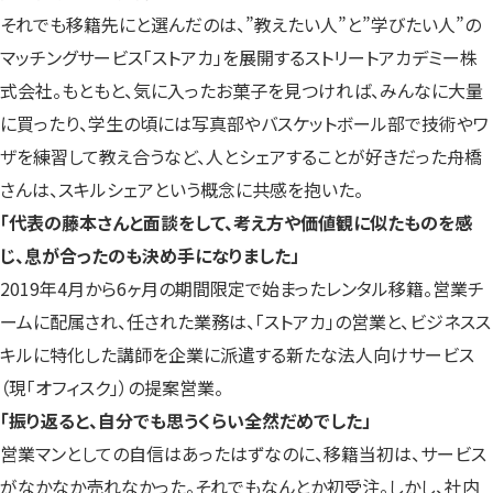
それでも移籍先にと選んだのは、”教えたい人”と”学びたい人”の
マッチングサービス「ストアカ」を展開するストリートアカデミー株
式会社。もともと、気に入ったお菓子を見つければ、みんなに大量
に買ったり、学生の頃には写真部やバスケットボール部で技術やワ
ザを練習して教え合うなど、人とシェアすることが好きだった舟橋
さんは、スキルシェアという概念に共感を抱いた。
「代表の藤本さんと面談をして、考え方や価値観に似たものを感
じ、息が合ったのも決め手になりました」
2019年4月から6ヶ月の期間限定で始まったレンタル移籍。営業チ
ームに配属され、任された業務は、「ストアカ」の営業と、ビジネスス
キルに特化した講師を企業に派遣する新たな法人向けサービス
（現「オフィスク」）の提案営業。
「振り返ると、自分でも思うくらい全然だめでした」
営業マンとしての自信はあったはずなのに、移籍当初は、サービス
がなかなか売れなかった。それでもなんとか初受注。しかし、社内