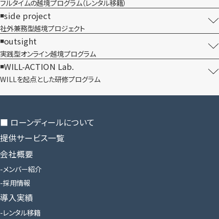
フルタイムの越境プログラム​（レンタル移籍）
side project
社外兼務型​越境プロジェクト
outsight
実践型オンライン​越境プログラム
WILL-ACTION Lab.
WILLを​起点とした​研修プログラム
■ ローンディールに​ついて
提供サービス一覧
会社概要
メンバー紹介
採用情報
導入実績
レンタル移籍