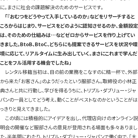
に。まさに社会の課題解決のためのサービスです。
「『おむつをどうやって入手しているのか』などをリサーチすると
ころからはじまり、サービスをどのように認知させるのか、金額設定
は、そのための仕組みは…などゼロからサービスを作り上げてい
きました。BtoB、BtoC、どちらにも提案できるサービスを状況や環
境に応じて、リアルタイムに生み出していく。まさにこれまで学んだ
ことをフル活用する機会でしたね」
レンタル移籍当初は、目の前の業務をこなすのに精一杯で、外部
から来た「お客さん」のようだったという服部さん。取締役の小林正
典さんと共に行動し、学びを得るうちに、トリプル・ダブリュー・ジャ
パンの一員としてどう考え、動くことがベストなのかということがは
っきりと見えてきました。
この頃には積極的にアイデアを出し、代理店向けのオンライン説
明会の開催など服部さんの意見が登用される場面も多々ありまし
た。半年間にわたり、トリプル・ダブリュー・ジャパンで働く中で、「大