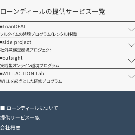
ローンディールの​提供サービス一覧
LoanDEAL
フルタイムの越境プログラム​（レンタル移籍）
side project
社外兼務型​越境プロジェクト
outsight
実践型オンライン​越境プログラム
WILL-ACTION Lab.
WILLを​起点とした​研修プログラム
■ ローンディールに​ついて
提供サービス一覧
会社概要