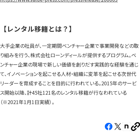
【レンタル移籍とは？】
大手企業の社員が、一定期間ベンチャー企業で事業開発などの取
り組みを行う、株式会社ローンディールが提供するプログラム。ベ
ンチャー企業の現場で新しい価値を創りだす実践的な経験を通じ
て、イノベーションを起こせる人材・組織に変革を起こせる次世代
リーダーを育成することを目的に行われている。2015年のサービ
ス開始以降、計45社121名のレンタル移籍が行なわれている
（※2021年1月1日実績）。
Facebook（新
X（新
note（
U
し
し
し
を
コ