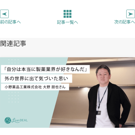
い
い
い
ピ
タ
タ
タ
ー
ブ
ブ
ブ
前の記事へ
次の記事へ
記事一覧へ
で
で
で
開
開
開
き
き
き
関連記事
ま
ま
ま
す）
す）
す）