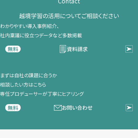
Contact
越境学習の​活用に​ついて​ご相談ください​
わかりやすい導入事例紹介、​
社内稟議に​役立つデータなど​多数掲載
資料請求
無料
まずは​自社の​課題に​合うか​
相談したい方は​こちら
専任プロデューサーが​丁寧に​ヒアリング
お問い合わせ
無料