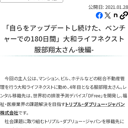
公開日: 2021.01.28
Facebook（新
X（新
note（
U
し
し
し
を
「自らをアップデートし続けた、ベンチ
コ
い
い
い
ピ
ャーでの180日間」大和ライフネクスト
タ
タ
タ
ー
ブ
ブ
ブ
服部翔太さん-後編-
で
で
で
開
開
開
き
き
き
ま
ま
ま
今回の主人公は、マンション、ビル、ホテルなどの総合不動産管
す）
す）
す）
理を行う大和ライフネクストに勤め、4年目となる服部翔太さん。レ
ンタル移籍先は、世界初の排泄予測デバイス「DFree」を開発し、福
祉・医療業界の課題解決を目指す
トリプル・ダブリュー・ジャパン
株式会社
です。
社会課題に取り組むトリプル・ダブリュー・ジャパンを移籍先に