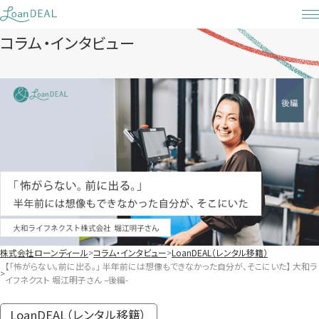
Skip
to
コラム・インタビュー
content
株式会社ローンディール
コラム・インタビュー
LoanDEAL（レンタル移籍）
【「怖がらない。前に出る。」 半年前には想像もできなかった自分が、そこにいた】 大和ラ
イフネクスト 堀江明子さん –後編-
LoanDEAL（レンタル移籍）