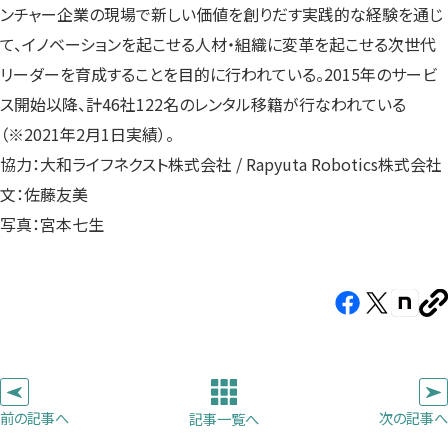
ンチャー企業の現場で新しい価値を創りだす実践的な経験を通じ
て、イノベーションを起こせる人材・組織に変革を起こせる次世代
リーダーを育成することを目的に行われている。2015年のサービ
ス開始以降、計46社122名のレンタル移籍が行なわれている
（※2021年2月1日実績）。
協力：大和ライフネクスト株式会社 / Rapyuta Robotics株式会社
文：佐藤友美
写真：宮本七生
Facebook（新
X（新
note（
U
し
し
し
を
コ
い
い
い
ピ
タ
タ
タ
ー
ブ
ブ
ブ
前の記事へ
次の記事へ
記事一覧へ
で
で
で