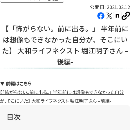
公開日: 2021.02.12
Facebook（新
X（新
note（
U
し
し
し
を
【「怖がらない。前に出る。」 半年前に
コ
い
い
い
ピ
は想像もできなかった自分が、そこにい
タ
タ
タ
ー
ブ
ブ
ブ
た】 大和ライフネクスト 堀江明子さん –
で
で
で
後編-
開
開
開
き
き
き
ま
ま
ま
す）
す）
す）
▼ 前編はこちら
【「怖がらない。前に出る。」 半年前には想像もできなかった自分
が、そこにいた】 大和ライフネクスト 堀江明子さん –前編-
目次