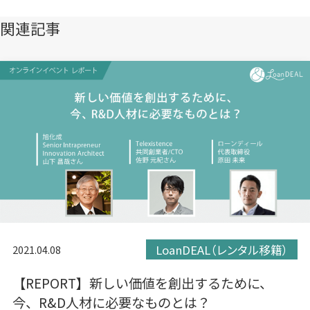
開
開
開
き
き
き
関連記事
ま
ま
ま
す）
す）
す）
LoanDEAL（レンタル移籍）
2021.04.08
【REPORT】新しい価値を創出するために、
今、R&D人材に必要なものとは？