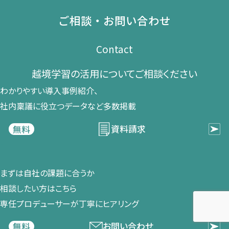
ご相談・お問い合わせ
Contact
越境学習の​活用に​ついて​ご相談ください​
わかりやすい導入事例紹介、​
社内稟議に​役立つデータなど​多数掲載
資料請求
無料
まずは​自社の​課題に​合うか​
相談したい方は​こちら
専任プロデューサーが​丁寧に​ヒアリング
お問い合わせ
無料