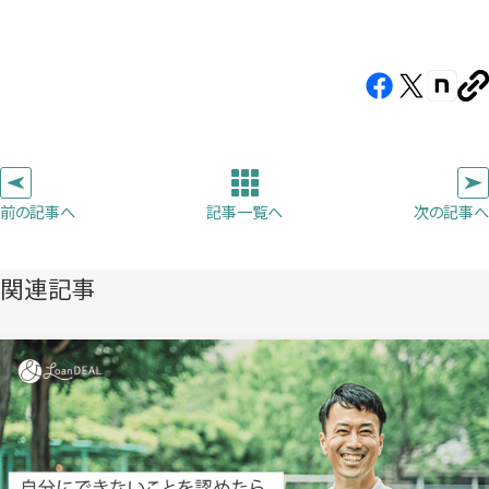
Facebook（新
X（新
note（
U
し
し
し
を
コ
い
い
い
ピ
タ
タ
タ
ー
ブ
ブ
ブ
前の記事へ
次の記事へ
記事一覧へ
で
で
で
開
開
開
き
き
き
関連記事
ま
ま
ま
す）
す）
す）