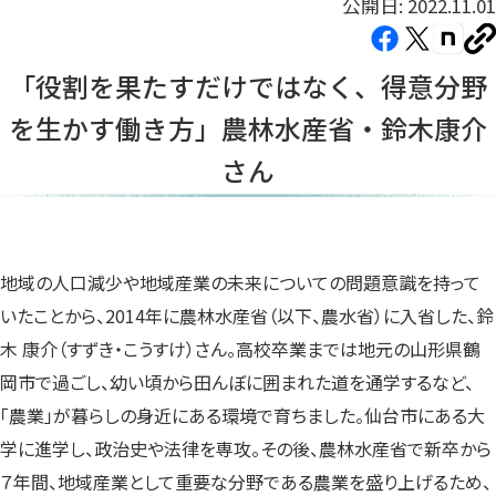
公開日: 2022.11.01
Facebook（新
X（新
note（
U
し
し
し
を
「役割を果たすだけではなく、得意分野
コ
い
い
い
ピ
を生かす働き方」農林水産省・鈴木康介
タ
タ
タ
ー
ブ
ブ
ブ
さん
で
で
で
開
開
開
き
き
き
ま
ま
ま
地域の人口減少や地域産業の未来についての問題意識を持って
す）
す）
す）
いたことから、2014年に農林水産省（以下、農水省）に入省した、鈴
木 康介（すずき・こうすけ）さん。高校卒業までは地元の山形県鶴
岡市で過ごし、幼い頃から田んぼに囲まれた道を通学するなど、
「農業」が暮らしの身近にある環境で育ちました。仙台市にある大
学に進学し、政治史や法律を専攻。その後、農林水産省で新卒から
７年間、地域産業として重要な分野である農業を盛り上げるため、