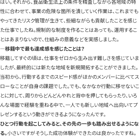
はい。それから、食品衛生法上の条件を精査しながら各地域の特
性に合わせて、事業の危険な箇所を潰していく作業は、これまでも
やってきたリスク管理が生きて、些細ながらも貢献したことを感じ
た仕事でしたね。規制的な制度を作ることはあっても、運用するこ
とはあまりないので、仕組みの意義などを実感しました。
―移籍中で最も達成感を感じたことは？
移籍してすぐの頃は、仕事をゼロから生み出す難しさを感じていま
したが、最終的には新たな地域を新規開拓することができました。
当初から、行動するまでのスピード感がほかのメンバーに比べてス
ローなことが自身の課題でした。でも、なかなか行動に移せないこ
とに対して、周りからどんどんやれと背中を押してもらったり、いろ
んな場面で経験を重ねる中で、一人でも新しい地域へ出向いてプ
レゼンするという動きができるようになったんです。
ひとつ行動を起こしてみると、その先の一歩も踏み出せるようにな
る。
小さいですがそうした成功体験ができたのは良かったですね。