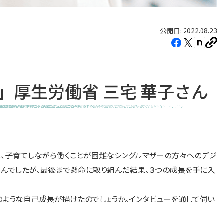
公開日: 2022.08.23
Facebook（新
X（新
note
U
し
し
し
を
コ
い
い
い
ピ
タ
タ
タ
ー
厚生労働省 三宅 華子さん
ブ
ブ
ブ
で
で
で
開
開
開
き
き
き
ま
ま
ま
は、子育てしながら働くことが困難なシングルマザーの方々へのデジ
す）
す）
す）
さんでしたが、最後まで懸命に取り組んだ結果、３つの成長を手に入
のような自己成長が描けたのでしょうか。インタビューを通して伺い