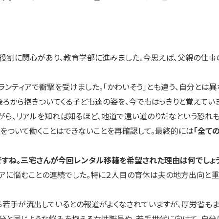
割に関心があり、教育学部に進みました。今思えば、父親の仕事の
ンティアで衝撃を受けました。「かわいそう」とも違う、自分とは
ろから抱きついてくる子ども達の姿を、今でもはっきりと覚えていま
がら、リアルを知れば知るほど、地道で遠い道のりだなという恐れも
嘘をついて働くことはできないことを再確認して。最終的には
「全て
ですね。三宅さんが今回レンタル移籍を希望された理由は何でしょ
アに悩むことの連続でした。特に２人目の育休は夫の地方出向と重な
ら若手が流出しているとの報道がよくなされていますが、厚労省も
分と同じような悩みを抱える女性職員や、若手世代に向けて、自分