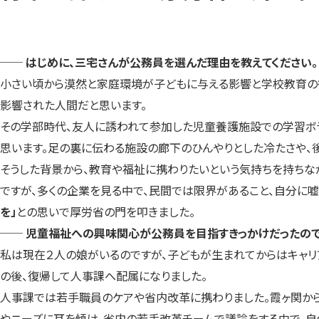
── はじめに、三宅さんが公務員を選んだ理由を教えてください。
小さい頃から漠然と家庭環境が子どもに与える影響と学校教育の役
影響された人間だと思います。
その学部時代、友人に誘われて参加した児童養護施設での学習ボラ
思います。足の裏に伝わる施設の廊下のひんやりとした冷たさや、後
そうした背景から、教育や福祉に携わりたいという気持ちを持ちな
ですが、多くの企業を見る中で、民間では限界があること、自分に
を」
との思いで厚労省の門を叩きました。
── 児童福祉への興味関心が公務員を目指すきっかけだったの
私は現在２人の娘がいるのですが、子どもが生まれてからはキャリ
の後、復帰して人事課へ配属になりました。
人事課では若手職員のケアや省内改革に携わりました。霞ヶ関か
やニーズに耳を傾け、省内の若手改革チームで議論をする中で、自