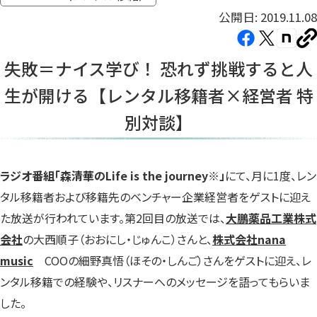
公開日: 2019.11.08
Facebook（新
X（新
note（
U
し
し
し
を
失敗＝ナイス学び！ 恐れず挑戦すると人
コ
い
い
い
ピ
生が開ける【レンタル移籍者×経営者 特
タ
タ
タ
ー
ブ
ブ
ブ
別対談】
で
で
で
開
開
開
き
き
き
ラジオ番組「森清華のLife is the journey※」
にて、月に1度、レン
ま
ま
ま
タル移籍者および移籍先のベンチャー企業経営者をゲストに迎え
す）
す）
す）
た放送が行われています。第2回目の放送では、
大鵬薬品工業株式
会社
の大西順子（おおにし・じゅんこ）さんと、
株式会社nana
music
COOの細野真悟（ほその・しんご）さんをゲストに迎え、レ
ンタル移籍での経験や、リスナーへのメッセージを語ってもらいま
した。