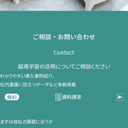
ご相談・お問い合わせ
Contact
越境学習の​活用に​ついて​ご相談ください​
わかりやすい導入事例紹介、​
社内稟議に​役立つデータなど​多数掲載
資料請求
無料
まずは​自社の​課題に​合うか​