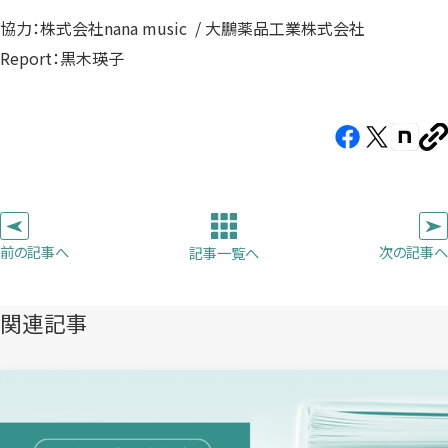
協力：株式会社nana music / 大鵬薬品工業株式会社
Report：黒木瑛子
Facebook（新
X（新
note（
U
し
し
し
を
コ
い
い
い
ピ
タ
タ
タ
ー
ブ
ブ
ブ
前の記事へ
次の記事へ
記事一覧へ
で
で
で
開
開
開
き
き
き
関連記事
ま
ま
ま
す）
す）
す）