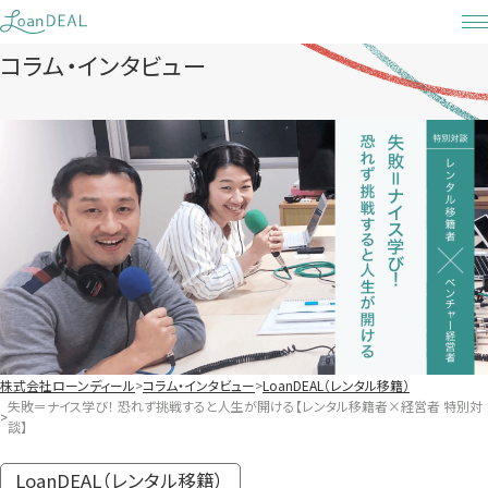
Skip
to
コラム・インタビュー
content
株式会社ローンディール
コラム・インタビュー
LoanDEAL（レンタル移籍）
失敗＝ナイス学び！ 恐れず挑戦すると人生が開ける【レンタル移籍者×経営者 特別対
談】
LoanDEAL（レンタル移籍）