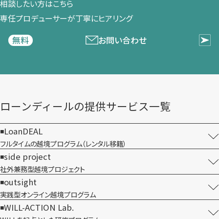
相談したい方は​こちら
専任プロデューサーが​丁寧に​ヒアリング
お問い合わせ
無料
ローンディールの​提供サービス一覧
LoanDEAL
フルタイムの越境プログラム​（レンタル移籍）
side project
社外兼務型​越境プロジェクト
outsight
実践型オンライン​越境プログラム
WILL-ACTION Lab.