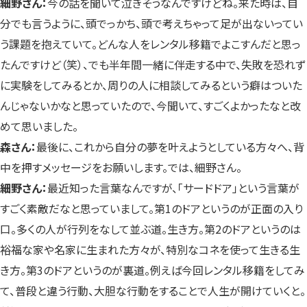
細野さん：
今の話を聞いて泣きそうなんですけどね。来た時は、自
分でも言うように、頭でっかち、頭で考えちゃって足が出ないってい
う課題を抱えていて。どんな人をレンタル移籍でよこすんだと思っ
たんですけど（笑）、でも半年間一緒に伴走する中で、失敗を恐れず
に実験をしてみるとか、周りの人に相談してみるという癖はついた
んじゃないかなと思っていたので、今聞いて、すごくよかったなと改
めて思いました。
森さん：
最後に、これから自分の夢を叶えようとしている方々へ、背
中を押すメッセージをお願いします。では、細野さん。
細野さん：
最近知った言葉なんですが、「サードドア」という言葉が
すごく素敵だなと思っていまして。第1のドアというのが正面の入り
口。多くの人が行列をなして並ぶ道。生き方。第2のドアというのは
裕福な家や名家に生まれた方々が、特別なコネを使って生きる生
き方。第3のドアというのが裏道。例えば今回レンタル移籍をしてみ
て、普段と違う行動、大胆な行動をすることで人生が開けていくと。