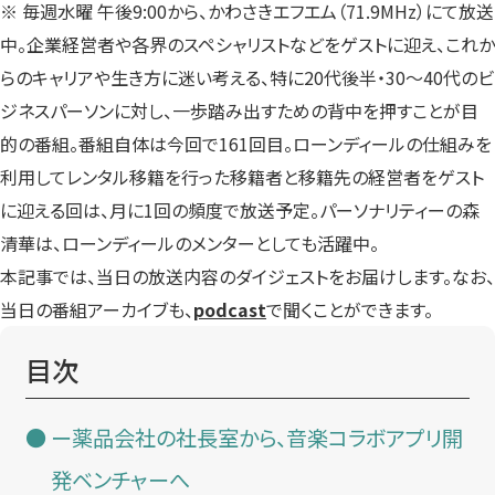
※ 毎週水曜 午後9:00から、かわさきエフエム（71.9MHz）にて放送
中。企業経営者や各界のスペシャリストなどをゲストに迎え、これか
らのキャリアや生き方に迷い考える、特に20代後半・30〜40代のビ
ジネスパーソンに対し、一歩踏み出すための背中を押すことが目
的の番組。番組自体は今回で161回目。ローンディールの仕組みを
利用してレンタル移籍を行った移籍者と移籍先の経営者をゲスト
に迎える回は、月に1回の頻度で放送予定。パーソナリティーの森
清華は、ローンディールのメンターとしても活躍中。
本記事では、当日の放送内容のダイジェストをお届けします。なお、
当日の番組アーカイブも、
podcast
で聞くことができます。
目次
ー薬品会社の社長室から、音楽コラボアプリ開
発ベンチャーへ