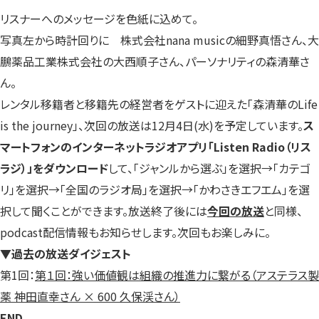
リスナーへのメッセージを色紙に込めて。
写真左から時計回りに 株式会社nana musicの細野真悟さん、大
鵬薬品工業株式会社の大西順子さん、パーソナリティの森清華さ
ん。
レンタル移籍者と移籍先の経営者をゲストに迎えた「森清華のLife
is the journey」、次回の放送は12月4日(水)を予定しています。
ス
マートフォンのインターネットラジオアプリ「Listen Radio（リス
ラジ）」をダウンロード
して、「ジャンルから選ぶ」を選択→「カテゴ
リ」を選択→「全国のラジオ局」を選択→「かわさきエフエム」を選
択して聞くことができます。放送終了後には
今回の放送
と同様、
podcast配信情報もお知らせします。次回もお楽しみに。
▼過去の放送ダイジェスト
第1回：
第１回：強い価値観は組織の推進力に繋がる（アステラス製
薬 神田直幸さん × 600 久保渓さん）
END