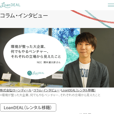
Skip
to
コラム・インタビュー
content
株式会社ローンディール
コラム・インタビュー
LoanDEAL（レンタル移籍）
環境が整った大企業、何でもやるベンチャー、それぞれの立場から見えたこと
LoanDEAL（レンタル移籍）