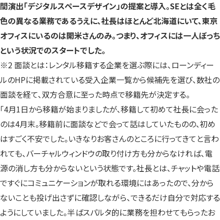
間演出「デジタルスペースデザイン」の提案と導入。SEとは全く毛
色の異なる業務であるうえに、社長はほとんど北海道にいて、東京
オフィスにいるのは開米さんのみ。つまり、オフィスには一人ぼっち
という状況でのスタートでした。
※2 面談とは：レンタル移籍する企業を選ぶ際には、ローンディー
ルのHPに掲載されている受入企業一覧から候補先を選び、数社の
面談を経て、双方合意に至った時点で移籍先が決定する。
「4月1日から移籍が始まりましたが、移籍して初めて社長に会った
のは4月末。移籍前に面談などで会って話はしていたものの、初め
はすごく不安でした。いきなりお客さんのところに行ってきてと言わ
れても、バーチャルウィンドウの取り付け方も分からなければ、電
源の消し方も分からないという状態です。社長とは、チャットや電話
ですぐにコミュニケーションが取れる環境にはあったので、分から
ないことも投げ出さずに確認しながら、できるだけ自分で対応する
ようにしていました。半ばスパルタ的に業務を担わせてもらったお