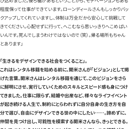
び込めました。後ろ楯があるということから、モチベーションもある
程度保って仕事ができています。ローンディールさんもしっかりバッ
クアップしてくれていますし、体制は万全だから安心して挑戦して
きてください。心配せずに行って、へこむなら思いっきりへこめばい
いんです。死んでしまうわけではないので（笑）。帰る場所もちゃん
とあります」
「生きるをデザインできる社会をつくること」。
これはレンタル移籍を始める前に、開米さんが「ビジョン」として掲
げた言葉。開米さんはレンタル移籍を通じて、このビジョンをさら
に鮮明にさせ、実行していくためのスキルとスピード感も身につけ
てきました。仕事に限らず、結婚や出産など、様々なライフイベント
が起き続ける人生で、制約にとらわれずに自分自身の生き方を自
分で選び、自由にデザインできる世の中にしたい……。諦めずに、
仲間を見つけ出し、可能性を模索する開米さんなら、きっとできる。