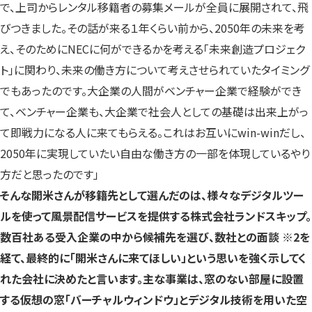
で、上司からレンタル移籍者の募集メールが全員に展開されて、飛
びつきました。その話が来る１年くらい前から、2050年の未来を考
え、そのためにNECに何ができるかを考える「未来創造プロジェク
ト」に関わり、未来の働き方について考えさせられていたタイミング
でもあったのです。大企業の人間がベンチャー企業で経験ができ
て、ベンチャー企業も、大企業で社会人としての基礎は出来上がっ
て即戦力になる人に来てもらえる。これはお互いにwin-winだし、
2050年に実現していたい自由な働き方の一部を体現しているやり
方だと思ったのです」
そんな開米さんが移籍先として選んだのは、様々なデジタルツー
ルを使って風景配信サービスを提供する株式会社ランドスキップ。
数百社ある受入企業の中から候補先を選び、数社との面談 ※2を
経て、最終的に「開米さんに来てほしい」という思いを強く示してく
れた会社に決めたと言います。主な事業は、窓のない部屋に設置
する仮想の窓「バーチャルウィンドウ」とデジタル技術を用いた空