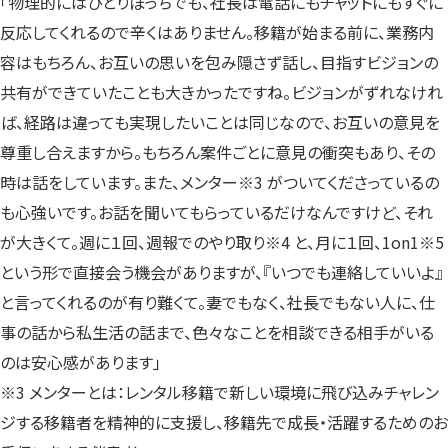
「物理的にはひとりぼっちでも、社長は電話にもチャットにもすぐに
反応してくれるので辛くはありません。移籍が始まる前に、業務内
容はもちろん、お互いの思いを包み隠さず話し、目指すビジョンの
共有ができていたことも大きかったですね。ビジョンがずれなけれ
ば、経路は違っても実現したいことは同じなので、お互いの意見を
尊重し合えますから。もちろん案件ごとに意見の衝突もあり、その
時は話をしています。また、メンター※3 がついてくださっているの
も心強いです。お話を聞いてもらっているだけなんですけど、それ
が大きくて。週に１回、週報でのやり取り※4 と、月に１回、1on1※5
という形で直接会う機会がありますが、『いつでも連絡していいよ』
と言ってくれるのが有り難くて。妻でもなく、社長でもない人に、仕
事の話から私生活の話まで、色々なことを相談できる相手がいる
のは安心感があります」
※3 メンターとは：レンタル移籍で新しい環境に飛び込みチャレン
ジする移籍者を精神的に支援し、移籍先で成長・活躍するためのお