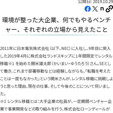
公開日: 2019.10.29
Facebook（新
X（新
note（
U
し
し
し
を
環境が整った大企業、何でもやるベンチ
コ
い
い
い
ピ
ャー、それぞれの立場から見えたこと
タ
タ
タ
ー
ブ
ブ
ブ
で
で
で
開
開
開
2011年に日本電気株式会社（以下、NEC）に入社し、9年目に突入
き
き
き
した2019年4月に株式会社ランドスキップに１年間限定でレンタル
ま
ま
ま
移籍※1 を始めた開米雄太郎（かいまい・ゆうたろう）さん。SEとし
す）
す）
す）
て働き、これまで部署移動などは経験しながらも、「転職を考えた
ことは一度もなかった」という開米さんが、レンタル移籍に挑戦しよ
うと思った理由、現在の仕事、そして今後のことについて伺いまし
た。
※1 レンタル移籍とは：大手企業の社員が、一定期間ベンチャー企
業で事業開発などの取り組みを行う、株式会社ローンディールが