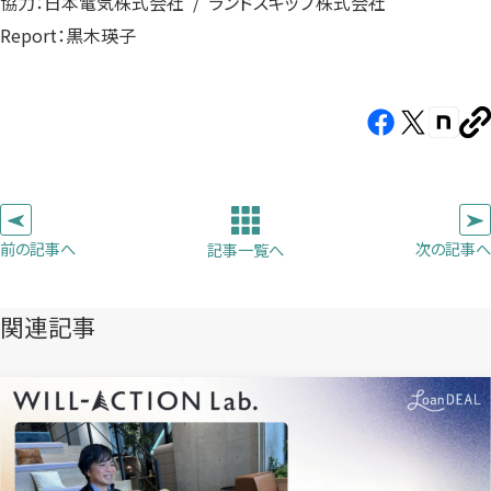
協力：日本電気株式会社 / ランドスキップ株式会社
Report：黒木瑛子
Facebook（新
X（新
note（
U
し
し
し
を
コ
い
い
い
ピ
タ
タ
タ
ー
ブ
ブ
ブ
前の記事へ
次の記事へ
記事一覧へ
で
で
で
開
開
開
き
き
き
関連記事
ま
ま
ま
す）
す）
す）