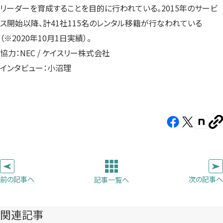
リーダーを育成することを目的に行われている。2015年のサービ
ス開始以降、計41社115名のレンタル移籍が行なわれている
（※2020年10月1日実績）。
協力：NEC / ケイスリー株式会社
インタビュー：小沼理
Facebook（新
X（新
note（
U
し
し
し
を
コ
い
い
い
ピ
タ
タ
タ
ー
ブ
ブ
ブ
前の記事へ
次の記事へ
記事一覧へ
で
で
で
開
開
開
き
き
き
関連記事