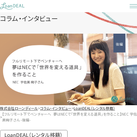
Skip
to
コラム・インタビュー
content
株式会社ローンディール
コラム・インタビュー
LoanDEAL（レンタル移籍）
【フルリモート下でベンチャーへ 夢はNECで「世界を変える道具」を作ること】NEC 宇佐
美絢子さん -後編-
LoanDEAL（レンタル移籍）