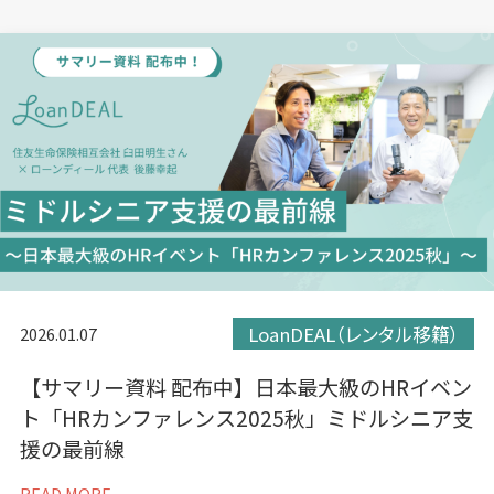
ま
ま
ま
す）
す）
す）
LoanDEAL（レンタル移籍）
2026.01.07
【サマリー資料 配布中】日本最大級のHRイベン
ト「HRカンファレンス2025秋」ミドルシニア支
援の最前線
READ MORE