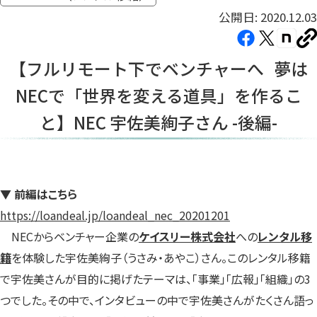
公開日: 2020.12.03
Facebook（新
X（新
note（
U
し
し
し
を
【フルリモート下でベンチャーへ 夢は
コ
い
い
い
ピ
NECで「世界を変える道具」を作るこ
タ
タ
タ
ー
ブ
ブ
ブ
と】NEC 宇佐美絢子さん -後編-
で
で
で
開
開
開
き
き
き
ま
ま
ま
▼ 前編はこちら
す）
す）
す）
https://loandeal.jp/loandeal_nec_20201201
NECからベンチャー企業の
ケイスリー株式会社
への
レンタル移
籍
を体験した宇佐美絢子（うさみ・あやこ）さん。このレンタル移籍
で宇佐美さんが目的に掲げたテーマは、「事業」「広報」「組織」の3
つでした。その中で、インタビューの中で宇佐美さんがたくさん語っ