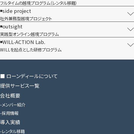
フルタイムの越境プログラム​（レンタル移籍）
side project
社外兼務型​越境プロジェクト
outsight
実践型オンライン​越境プログラム
WILL-ACTION Lab.
WILLを​起点とした​研修プログラム
■ ローンディールに​ついて
提供サービス一覧
会社概要
メンバー紹介
採用情報
導入実績
レンタル移籍