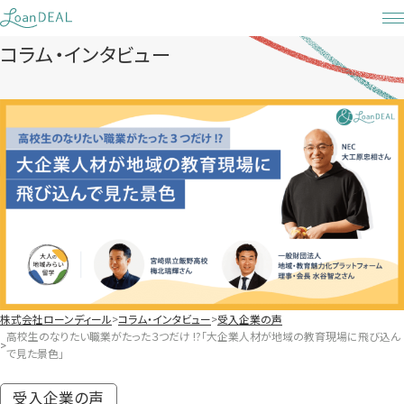
Skip
to
コラム・インタビュー
content
株式会社ローンディール
コラム・インタビュー
受入企業の声
高校生のなりたい職業がたった３つだけ !?「大企業人材が地域の教育現場に飛び込ん
で見た景色」
受入企業の声