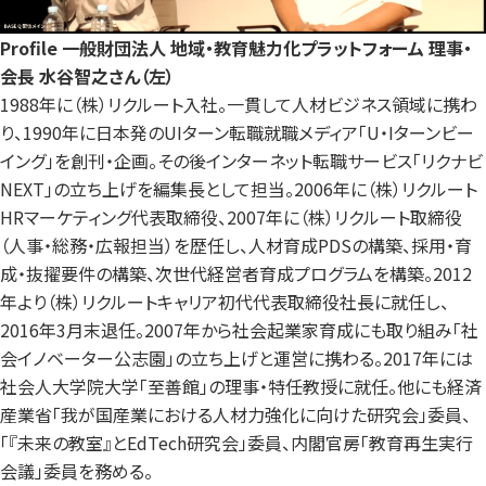
Profile
一般財団法人 地域・教育魅力化プラットフォーム 理事・
会長 水谷智之さん（左）
1988年に（株）リクルート入社。一貫して人材ビジネス領域に携わ
り、1990年に日本発のUIターン転職就職メディア「U・Iターンビー
イング」を創刊・企画。その後インターネット転職サービス「リクナビ
NEXT」の立ち上げを編集長として担当。2006年に（株）リクルート
HRマーケティング代表取締役、2007年に（株）リクルート取締役
（人事・総務・広報担当）を歴任し、人材育成PDSの構築、採用・育
成・抜擢要件の構築、次世代経営者育成プログラムを構築。2012
年より（株）リクルートキャリア初代代表取締役社長に就任し、
2016年3月末退任。2007年から社会起業家育成にも取り組み「社
会イノベーター公志園」の立ち上げと運営に携わる。2017年には
社会人大学院大学「至善館」の理事・特任教授に就任。他にも経済
産業省「我が国産業における人材力強化に向けた研究会」委員、
「『未来の教室』とEdTech研究会」委員、内閣官房「教育再生実行
会議」委員を務める。