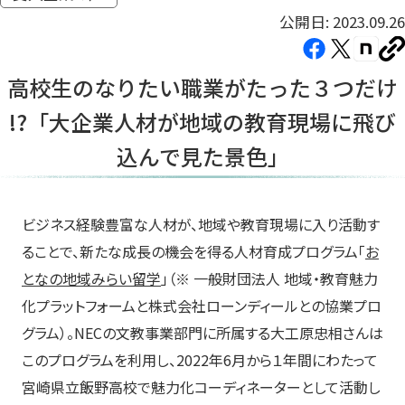
公開日: 2023.09.26
Facebook（新
X（新
note（
U
し
し
し
を
高校生のなりたい職業がたった３つだけ
コ
い
い
い
ピ
!?「大企業人材が地域の教育現場に飛び
タ
タ
タ
ー
ブ
ブ
ブ
込んで見た景色」
で
で
で
開
開
開
き
き
き
ビジネス経験豊富な人材が、地域や教育現場に入り活動す
ま
ま
ま
ることで、新たな成長の機会を得る人材育成プログラム「
お
す）
す）
す）
となの地域みらい留学
」（※ 一般財団法人 地域・教育魅力
化プラットフォームと株式会社ローンディールとの協業プロ
グラム）。NECの文教事業部門に所属する大工原忠相さんは
このプログラムを利用し、2022年6月から１年間にわたって
宮崎県立飯野高校で魅力化コーディネーターとして活動し