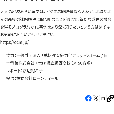
大人の地域みらい留学は、ビジネス経験豊富な人材が、地域や地
元の高校の課題解決に取り組むことを通じて、新たな成長の機会
を得るプログラムです。事例をより深く知りたいという方はまずは
お気軽にお問い合わせください。
https://ocm.jp/
協力：一般財団法人 地域・教育魅力化プラットフォーム / 日
本電気株式会社 / 宮崎県立飯野高校（※ 50音順）
レポート：渡辺裕希子
提供：株式会社ローンディール
Facebook（新
X（新
note（
U
し
し
し
を
コ
い
い
い
ピ