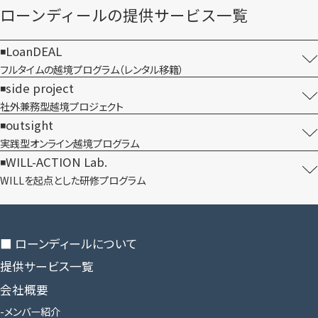
ローンディールの​提供サービス一覧
LoanDEAL
フルタイムの越境プログラム​（レンタル移籍）
side project
社外兼務型​越境プロジェクト
outsight
実践型オンライン​越境プログラム
WILL-ACTION Lab.
WILLを​起点とした​研修プログラム
■ ローンディールに​ついて
提供サービス一覧
会社概要
メンバー紹介