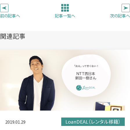
タ
タ
タ
ー
ブ
ブ
ブ
前の記事へ
次の記事へ
記事一覧へ
で
で
で
開
開
開
き
き
き
関連記事
ま
ま
ま
す）
す）
す）
LoanDEAL（レンタル移籍）
2019.01.29