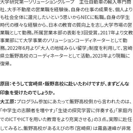
大学研究第一ソリューショングループ 主任自動車の輸入専門商
社、大手不動産の営業職を経験後、自身の仕事の成果を、個人より
も社会全体に還元したいという思いからNECに転職。自身の学生
時代の様々な経験から、日本の教育の質向上を志し大学市場の営
業職として勤務。所属営業本部の表彰を3回受賞。2017年より文教
事業部にて大学事業のソリューションコーディネーターとして勤
務。2022年6月より「大人の地域みらい留学」制度を利用して、宮崎
県立飯野高校のコーディネーターとして活動。2023年より現職に
復帰。
原田：そうして宮崎県・飯野高校に赴いたわけですが、まずどんな
印象を受けたのでしょうか。
大工原：
プログラム参加にあたって飯野高校側から言われたのは、
「中学生の志願者を増やす」「生徒の探究学習に伴奏する」「家庭内
でのICTやICTを用いた教育をより充実させる」の３点。実際に赴任
してみると、飯野高校があるえびの市（宮崎県）は霧島連峰が非常