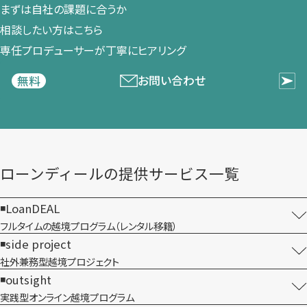
まずは​自社の​課題に​合うか​
相談したい方は​こちら
専任プロデューサーが​丁寧に​ヒアリング
お問い合わせ
無料
ローンディールの​提供サービス一覧
LoanDEAL
フルタイムの越境プログラム​（レンタル移籍）
side project
社外兼務型​越境プロジェクト
outsight
実践型オンライン​越境プログラム