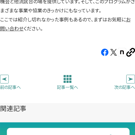
機会と他流試合の場を提供しています。そして、このプログラムがさ
まざまな事業や協業のきっかけにもなっています。
ここでは紹介し切れなかった事例もあるので、まずはお気軽に
お
問い合わせ
ください。
Facebook（新
X（新
note（
U
し
し
し
を
コ
い
い
い
ピ
タ
タ
タ
ー
ブ
ブ
ブ
前の記事へ
次の記事へ
記事一覧へ
で
で
で
開
開
開
き
き
き
関連記事
ま
ま
ま
す）
す）
す）