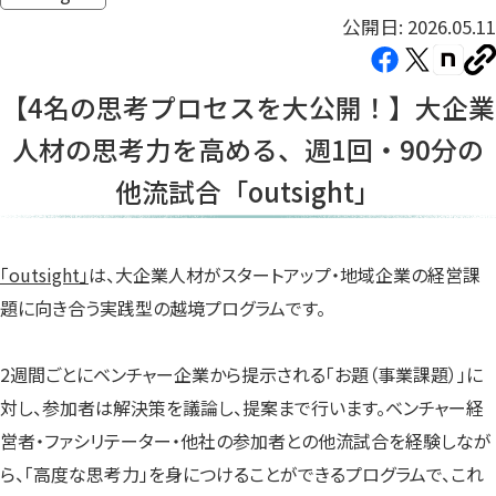
公開日: 2026.05.11
Facebook（新
X（新
note（
U
し
し
し
を
【4名の思考プロセスを大公開！】大企業
コ
い
い
い
ピ
人材の思考力を高める、週1回・90分の
タ
タ
タ
ー
ブ
ブ
ブ
他流試合「outsight」
で
で
で
開
開
開
き
き
き
「outsight」
は、大企業人材がスタートアップ・地域企業の経営課
ま
ま
ま
題に向き合う実践型の越境プログラムです。
す）
す）
す）
2週間ごとにベンチャー企業から提示される「お題（事業課題）」に
対し、参加者は解決策を議論し、提案まで行います。ベンチャー経
営者・ファシリテーター・他社の参加者との他流試合を経験しなが
ら、「高度な思考力」を身につけることができるプログラムで、これ