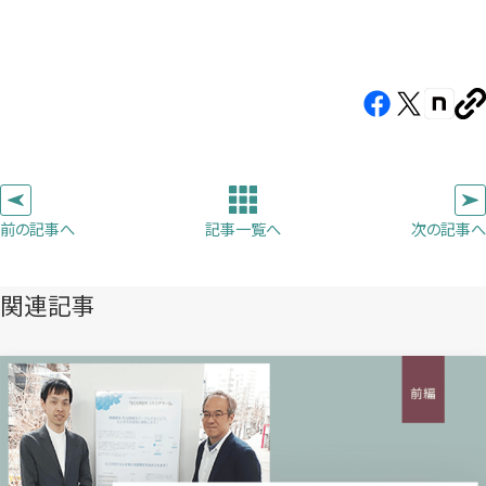
Facebook（新
X（新
note（
U
し
し
し
を
コ
い
い
い
ピ
タ
タ
タ
ー
ブ
ブ
ブ
前の記事へ
次の記事へ
記事一覧へ
で
で
で
開
開
開
き
き
き
関連記事
ま
ま
ま
す）
す）
す）