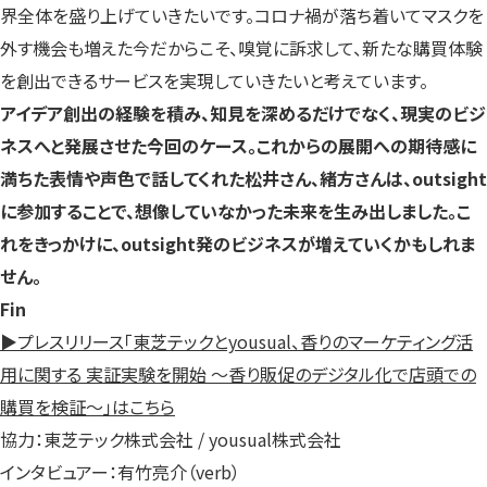
界全体を盛り上げていきたいです。コロナ禍が落ち着いてマスクを
外す機会も増えた今だからこそ、嗅覚に訴求して、新たな購買体験
を創出できるサービスを実現していきたいと考えています。
アイデア創出の経験を積み、知見を深めるだけでなく、現実のビジ
ネスへと発展させた今回のケース。これからの展開への期待感に
満ちた表情や声色で話してくれた松井さん、緒方さんは、outsight
に参加することで、想像していなかった未来を生み出しました。こ
れをきっかけに、outsight発のビジネスが増えていくかもしれま
せん。
Fin
▶プレスリリース「東芝テックとyousual、香りのマーケティング活
用に関する 実証実験を開始 ～香り販促のデジタル化で店頭での
購買を検証～」はこちら
協力：東芝テック株式会社 / yousual株式会社
インタビュアー：有竹亮介（verb）