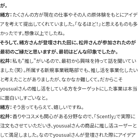
が。
緒方：
たくさんの方が現在の仕事やその人の原体験をもとにアイデ
アを考えて提出してくれていました。「なるほど！」と思えるものも多
かったです。想像以上でしたね。
――そうして、緒方さんが登壇された回に、松井さんが参加されたのが
最初のご縁だと思いますが、最初はどんな印象でしたか。
松井：
私も“推し”がいるので、最初から興味を持って話を聞いてい
ました（笑）。所属する新規事業戦略部でも、推し活を事業化したい
と考えたことがありましたが、なかなか難しくて。だからこそ
yousualさんの推し活をしている方をターゲットにした事業は本当
に面白いしすごいなと。
緒方：
そう言ってもらえて、嬉しいですね。
松井：
香りやコスメも関心がある分野なので、「Scently」で実際に
注文もさせていただいき、yousualさんの商品に推し活ユーザーと
して満足しました。なのでyousualさんが登壇された際にアイデア