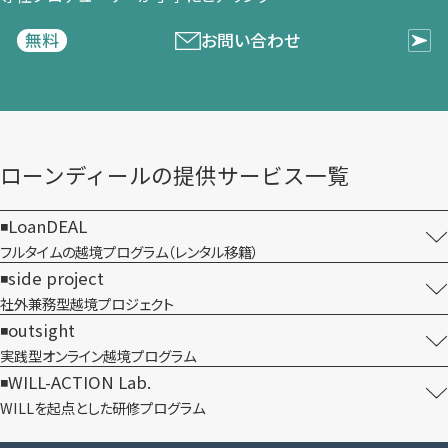
お問い合わせ
無料
ローンディールの​提供サービス一覧
LoanDEAL
フルタイムの越境プログラム​（レンタル移籍）
side project
社外兼務型​越境プロジェクト
outsight
実践型オンライン​越境プログラム
WILL-ACTION Lab.
WILLを​起点とした​研修プログラム