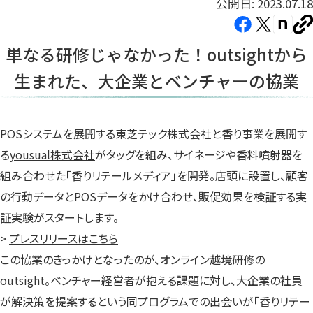
公開日: 2023.07.18
Facebook（新
X（新
note（
U
し
し
し
を
単なる研修じゃなかった！outsightから
コ
い
い
い
ピ
生まれた、大企業とベンチャーの協業
タ
タ
タ
ー
ブ
ブ
ブ
で
で
で
開
開
開
POSシステムを展開する東芝テック株式会社と香り事業を展開す
き
き
き
る
yousual株式会社
がタッグを組み、サイネージや香料噴射器を
ま
ま
ま
組み合わせた「香りリテールメディア」を開発。店頭に設置し、顧客
す）
す）
す）
の行動データとPOSデータをかけ合わせ、販促効果を検証する実
証実験がスタートします。
>
プレスリリースはこちら
この協業のきっかけとなったのが、オンライン越境研修の
outsight
。ベンチャー経営者が抱える課題に対し、大企業の社員
が解決策を提案するという同プログラムでの出会いが「香りリテー