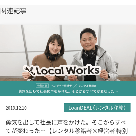
開
開
開
き
き
き
関連記事
ま
ま
ま
す）
す）
す）
LoanDEAL（レンタル移籍）
2019.12.10
勇気を出して社長に声をかけた。そこからすべ
てが変わった…【レンタル移籍者×経営者 特別