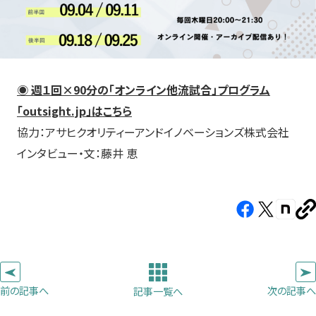
◉
週
１回×90分の「オンライン他流試合」プログラム
「outsight.jp」はこち
ら
協力：アサヒクオリティーアンドイノベーションズ株式会社
インタビュー・文：藤井 恵
Facebook（新
X（新
note（
U
し
し
し
を
コ
い
い
い
ピ
タ
タ
タ
ー
ブ
ブ
ブ
前の記事へ
次の記事へ
記事一覧へ
で
で
で