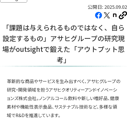
公開日: 2025.09.02
Facebook（新
X（新
note（
U
し
し
し
を
「課題は与えられるものではなく、自ら
コ
い
い
い
ピ
設定するもの」アサヒグループの研究現
タ
タ
タ
ー
ブ
ブ
ブ
場がoutsightで鍛えた「アウトプット思
で
で
で
考」
開
開
開
き
き
き
ま
ま
ま
す）
す）
す）
革新的な商品やサービスを生み出すべく、アサヒグループの
研究・開発領域を担うアサヒクオリティーアンドイノベーシ
ョンズ株式会社。ノンアルコール飲料や新しい嗜好品、健康
素材や機能性表示食品、サステナブル技術など、多様な領
域でR&Dを推進しています。