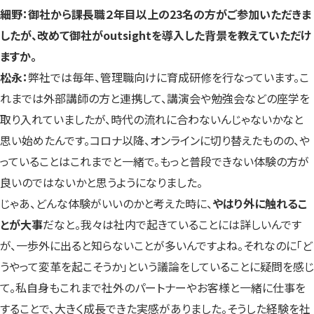
細野：御社から課長職２年目以上の23名の方がご参加いただきま
したが、改めて御社がoutsightを導入した背景を教えていただけ
ますか。
松永：
弊社では毎年、管理職向けに育成研修を行なっています。こ
れまでは外部講師の方と連携して、講演会や勉強会などの座学を
取り入れていましたが、時代の流れに合わないんじゃないかなと
思い始めたんです。コロナ以降、オンラインに切り替えたものの、や
っていることはこれまでと一緒で。もっと普段できない体験の方が
良いのではないかと思うようになりました。
じゃあ、どんな体験がいいのかと考えた時に、
やはり外に触れるこ
とが大事
だなと。我々は社内で起きていることには詳しいんです
が、一歩外に出ると知らないことが多いんですよね。それなのに「ど
うやって変革を起こそうか」という議論をしていることに疑問を感じ
て。私自身もこれまで社外のパートナーやお客様と一緒に仕事を
することで、大きく成長できた実感がありました。そうした経験を社