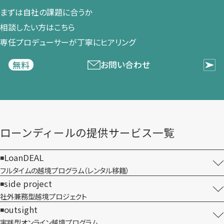
まずは​自社の​課題に​合うか​
相談したい方は​こちら
専任プロデューサーが​丁寧に​ヒアリング
お問い合わせ
無料
ローンディールの​提供サービス一覧
LoanDEAL
フルタイムの越境プログラム​（レンタル移籍）
side project
社外兼務型​越境プロジェクト
outsight
実践型オンライン​越境プログラム