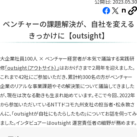
公開日: 2023.05.30
Facebook（新
X（新
note（
U
し
し
し
を
ベンチャーの課題解決が、自社を変える
コ
い
い
い
ピ
きっかけに【outsight】
タ
タ
タ
ー
ブ
ブ
ブ
で
で
で
開
開
開
大企業社員100人 × ベンチャー経営者が本気で議論する実践研
き
き
き
修
「outsight（アウトサイト）」
はおかげさまで２周年を迎えました。
ま
ま
ま
これまで42社にご参加いただき、累計約300名の方がベンチャー
す）
す）
す）
企業のリアルな事業課題やその解決策について議論してきました
が、現在は次なる動きも生まれ始めています。そこで今回、2022年
から参加いただいているNTTドコモ九州支社の担当者・松永敦さ
んに、「outsightが自社にもたらしたもの」についてお話を伺ってみ
ました。インタビュアーはoutsight 運営責任者の細野が務めます。