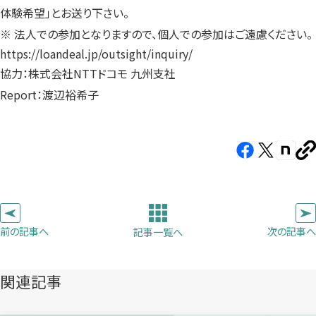
体験希望」とお送り下さい。
※ 法人での参加となりますので、個人での参加はご遠慮ください。
https://loandeal.jp/outsight/inquiry/
協力：株式会社NTTドコモ 九州支社
Report：渡辺裕希子
Facebook（新
X（新
note（
U
し
し
し
を
コ
い
い
い
ピ
タ
タ
タ
ー
ブ
ブ
ブ
前の記事へ
次の記事へ
記事一覧へ
で
で
で
開
開
開
き
き
き
関連記事
ま
ま
ま
す）
す）
す）