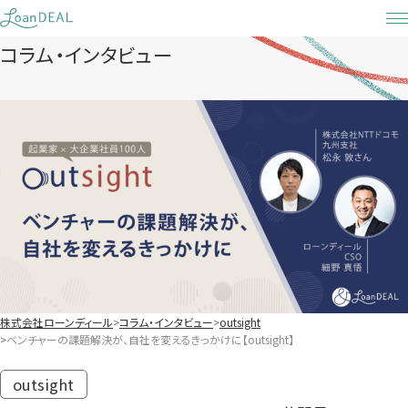
Skip
to
コラム・インタビュー
content
株式会社ローンディール
コラム・インタビュー
outsight
ベンチャーの課題解決が、自社を変えるきっかけに【outsight】
outsight