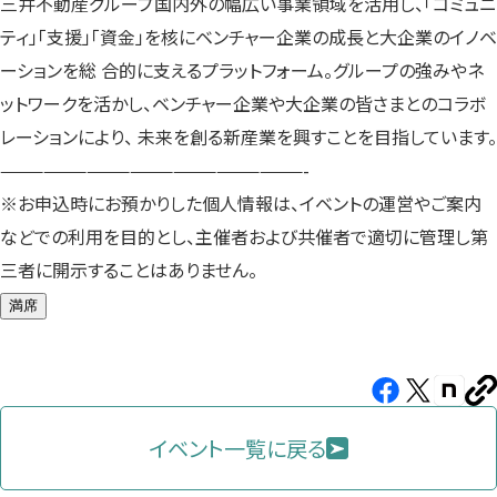
三井不動産グループ国内外の幅広い事業領域を活用し、「コミュニ
ティ」「支援」「資金」を核にベンチャー企業の成長と大企業のイノベ
ーションを総 合的に支えるプラットフォーム。グループの強みやネ
ットワークを活かし、ベンチャー企業や大企業の皆さまとのコラボ
レーションにより、 未来を創る新産業を興すことを目指しています。
—————————————————————-
※お申込時にお預かりした個人情報は、イベントの運営やご案内
などでの利用を目的とし、主催者および共催者で適切に管理し第
三者に開示することはありません。
満席
Facebook（新
X（新
note（
U
し
し
し
を
コ
イベント一覧に戻る
い
い
い
ピ
タ
タ
タ
ー