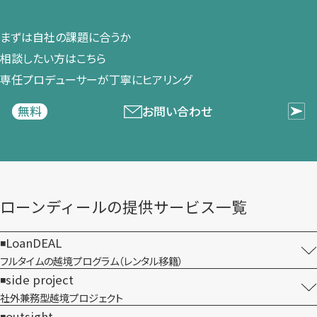
まずは​自社の​課題に​合うか​
相談したい方は​こちら
専任プロデューサーが​丁寧に​ヒアリング
お問い合わせ
無料
ローンディールの​提供サービス一覧
LoanDEAL
フルタイムの越境プログラム​（レンタル移籍）
side project
社外兼務型​越境プロジェクト
outsight