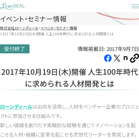
Skip
to
イベント・セミナー情報
content
株式会社ローンディール
イベント・セミナー情報
2017年10月19日(木)開催 人生100年時代に求められる人材開発とは
情報掲載日: 2017年9月7日
受付終了
Facebook（新
X（新
note（
U
し
し
し
を
2017年10月19日(木)開催 人生100年時代
コ
い
い
い
ピ
に求められる人材開発とは
タ
タ
タ
ー
ブ
ブ
ブ
で
で
で
開
開
開
ローンディール
は出向を活用し、人材をベンチャー企業のプロジェ
き
き
き
クトに参加させる仕組みです。
ま
ま
ま
新しい価値を創りだす実戦的な経験を通じてイノベーションを起
す）
す）
す）
こせる人材・組織に変革を起こせる次世代リーダーを育成します。