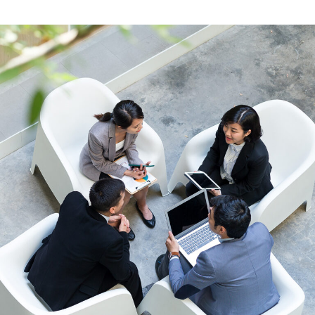
ブ
ブ
ブ
で
で
で
開
開
開
き
き
き
ま
ま
ま
す）
す）
す）