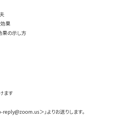
夫
及効果
効果の示し方
けます
eply@zoom.us＞」よりお送りします。