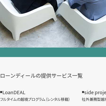
ローンディールの​提供サービス一覧
LoanDEAL
side proj
フルタイムの越境プログラム​（レンタル移籍）
社外兼務型​越