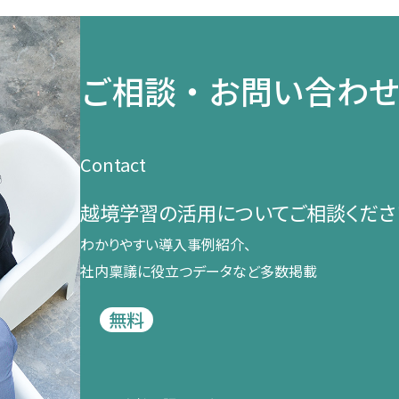
ご相談・お問い合わ
Contact
越境学習の​活用に​ついて​ご相談くださ
わかりやすい導入事例紹介、​
社内稟議に​役立つデータなど​多数掲載
無料