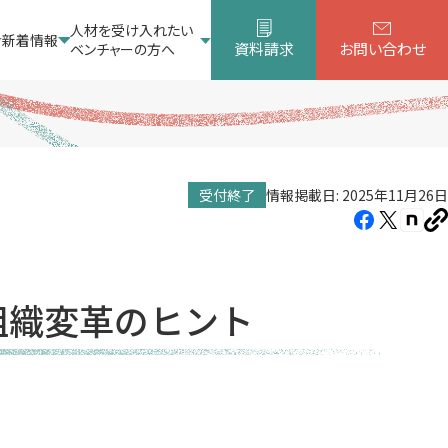
人材を受け入れたい
新着情報
資料請求
お問い合わせ
ベンチャーの方へ
受付終了
情報掲載日: 2025年11月26日
Facebook（新
X（新
note
U
し
し
し
を
コ
い
い
い
ピ
タ
タ
タ
ー
組織変革のヒント
ブ
ブ
ブ
で
で
で
開
開
開
き
き
き
ま
ま
ま