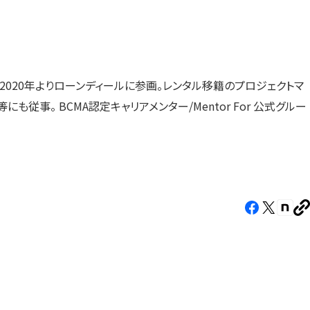
020年よりローンディールに参画。レンタル移籍のプロジェクトマ
にも従事。 BCMA認定キャリアメンター/Mentor For 公式グルー
Facebook（新
X（新
note
U
し
し
し
を
コ
い
い
い
ピ
タ
タ
タ
ー
ブ
ブ
ブ
で
で
で