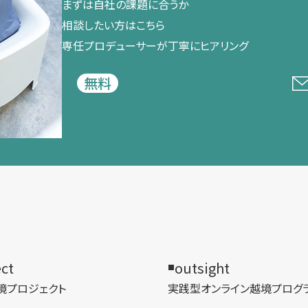
まずは​自社の​課題に​合うか​
相談したい方は​こちら
専任プロデューサーが​丁寧に​ヒアリング
無料
ect
outsight
境プロジェクト
実践型オンライン​越境プログ