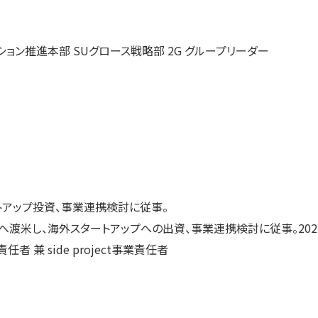
ション推進本部 SUグロース戦略部 2G グループリーダー
ートアップ投資、事業連携検討に従事。
コへ渡米し、海外スタートアップへの出資、事業連携検討に従事。202
兼 side project事業責任者