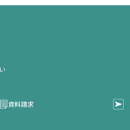
開
開
開
き
き
き
ま
ま
ま
す）
す）
す）
せ
い​
資料請求