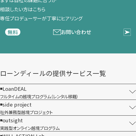
まずは​自社の​課題に​合うか​
相談したい方は​こちら
専任プロデューサーが​丁寧に​ヒアリング
お問い合わせ
無料
ローンディールの​提供サービス一覧
LoanDEAL
フルタイムの越境プログラム​（レンタル移籍）
side project
社外兼務型​越境プロジェクト
outsight
実践型オンライン​越境プログラム
WILL-ACTION Lab.