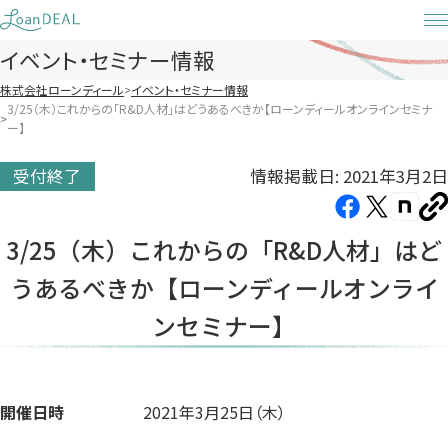
Skip
to
イベント・セミナー情報
content
株式会社ローンディール
イベント・セミナー情報
3/25（木）これからの「R&D人材」はどうあるべきか【ローンディールオンラインセミナ
ー】
情報掲載日: 2021年3月2日
受付終了
Facebook（新
X（新
note（
U
し
し
し
を
3/25（木）これからの「R&D人材」はど
コ
い
い
い
ピ
うあるべきか【ローンディールオンライ
タ
タ
タ
ー
ブ
ブ
ブ
ンセミナー】
で
で
で
開
開
開
き
き
き
ま
ま
ま
開催日時
2021年3月25日（木）
す）
す）
す）