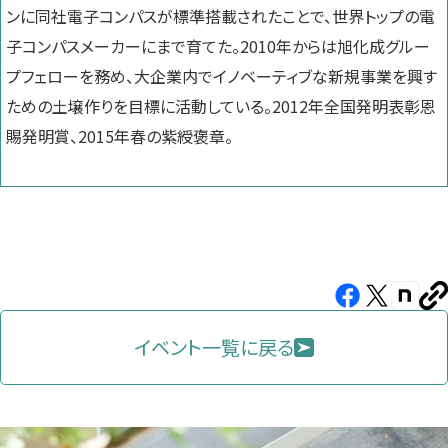
ンに同社電子コンパスが標準搭載されたことで、世界トップの電
子コンパスメーカーにまで育てた。2010年からは旭化成グルー
プフェローを務め、大企業内でイノベーティブな新規事業を興す
ための土壌作りを目標に活動している。2012年全国発明表彰恩
賜発明賞、2015年春の紫綬褒章。
Facebook（新
X（新
note（
U
し
し
し
を
コ
イベント一覧に戻る
い
い
い
ピ
タ
タ
タ
ー
ブ
ブ
ブ
で
で
で