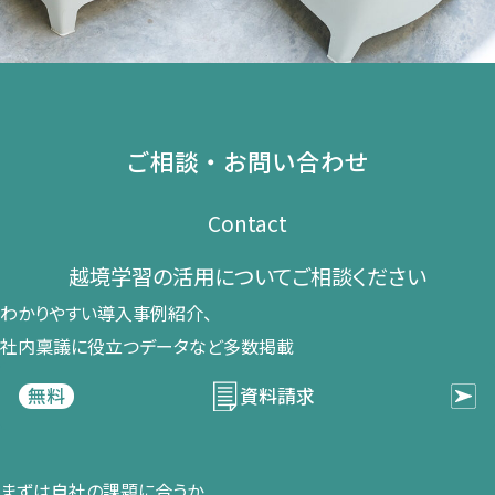
ご相談・お問い合わせ
Contact
越境学習の​活用に​ついて​ご相談ください​
わかりやすい導入事例紹介、​
社内稟議に​役立つデータなど​多数掲載
資料請求
無料
まずは​自社の​課題に​合うか​