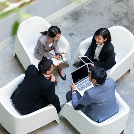
開
開
開
き
き
き
ま
ま
ま
す）
す）
す）