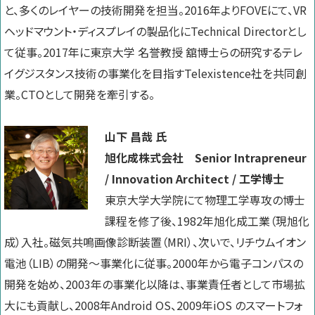
と、多くのレイヤーの技術開発を担当。2016年よりFOVEにて、VR
ヘッドマウント・ディスプレイの製品化にTechnical Directorとし
て従事。2017年に東京大学 名誉教授 舘博士らの研究するテレ
イグジスタンス技術の事業化を目指すTelexistence社を共同創
業。CTOとして開発を牽引する。
山下 昌哉 氏
旭化成株式会社 Senior Intrapreneur
/ Innovation Architect / 工学博士
東京大学大学院にて物理工学専攻の博士
課程を修了後、1982年旭化成工業（現旭化
成）入社。磁気共鳴画像診断装置（MRI）、次いで、リチウムイオン
電池（LIB）の開発～事業化に従事。2000年から電子コンパスの
開発を始め、2003年の事業化以降は、事業責任者として市場拡
大にも貢献し、2008年Android OS、2009年iOS のスマートフォ