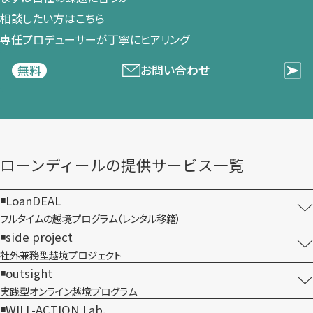
相談したい方は​こちら
専任プロデューサーが​丁寧に​ヒアリング
お問い合わせ
無料
ローンディールの​提供サービス一覧
LoanDEAL
フルタイムの越境プログラム​（レンタル移籍）
side project
社外兼務型​越境プロジェクト
outsight
実践型オンライン​越境プログラム
WILL-ACTION Lab.