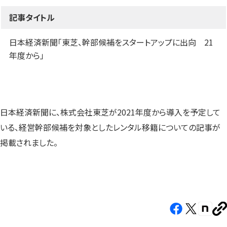
す）
す）
す）
記事タイトル
日本経済新聞「東芝、幹部候補をスタートアップに出向 21
年度から」
日本経済新聞に、株式会社東芝が2021年度から導入を予定して
いる、経営幹部候補を対象としたレンタル移籍についての記事が
掲載されました。
Facebook（新
X（新
note（
U
し
し
し
を