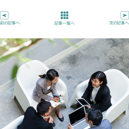
コ
い
い
い
ピ
タ
タ
タ
ー
ブ
ブ
ブ
前の記事へ
次の記事へ
記事一覧へ
で
で
で
開
開
開
き
き
き
ま
ま
ま
す）
す）
す）