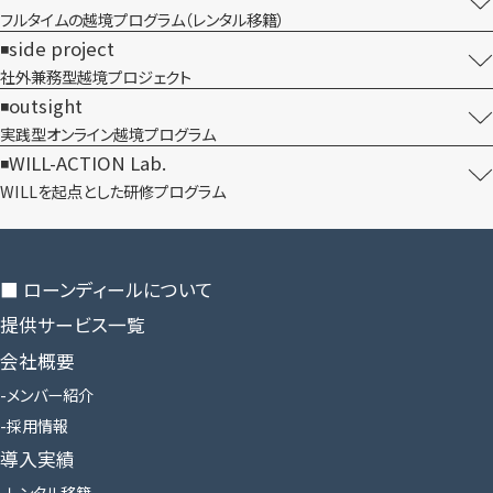
フルタイムの越境プログラム​（レンタル移籍）
side project
社外兼務型​越境プロジェクト
outsight
実践型オンライン​越境プログラム
WILL-ACTION Lab.
WILLを​起点とした​研修プログラム
■ ローンディールに​ついて
提供サービス一覧
会社概要
メンバー紹介
採用情報
導入実績
レンタル移籍