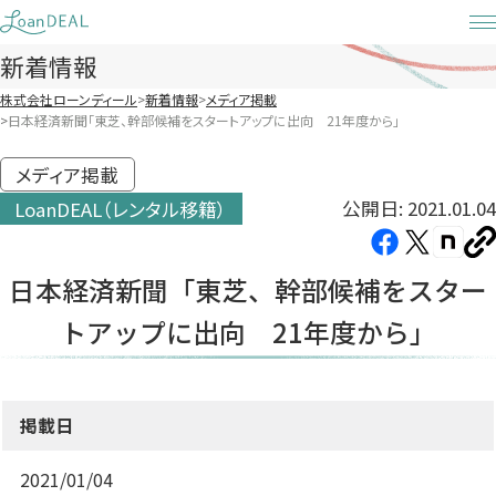
Skip
to
新着情報
content
株式会社ローンディール
新着情報
メディア掲載
日本経済新聞「東芝、幹部候補をスタートアップに出向 21年度から」
メディア掲載
公開日: 2021.01.04
LoanDEAL（レンタル移籍）
Facebook（新
X（新
note（
U
し
し
し
を
日本経済新聞「東芝、幹部候補をスター
コ
い
い
い
ピ
トアップに出向 21年度から」
タ
タ
タ
ー
ブ
ブ
ブ
で
で
で
開
開
開
掲載日
き
き
き
ま
ま
ま
2021/01/04