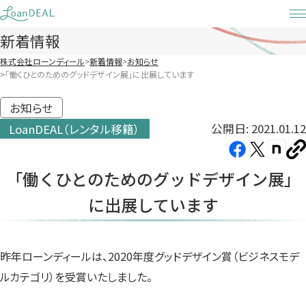
Skip
to
新着情報
content
株式会社ローンディール
新着情報
お知らせ
「働くひとのためのグッドデザイン展」に出展しています
お知らせ
公開日: 2021.01.12
LoanDEAL（レンタル移籍）
Facebook（新
X（新
note（
U
し
し
し
を
「働くひとのためのグッドデザイン展」
コ
い
い
い
ピ
に出展しています
タ
タ
タ
ー
ブ
ブ
ブ
で
で
で
開
開
開
昨年ローンディールは、2020年度グッドデザイン賞（ビジネスモデ
き
き
き
ルカテゴリ）を受賞いたしました。
ま
ま
ま