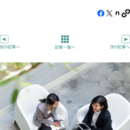
Facebook（新
X（新
note（
U
し
し
し
を
コ
い
い
い
ピ
タ
タ
タ
ー
ブ
ブ
ブ
前の記事へ
次の記事へ
記事一覧へ
で
で
で
開
開
開
き
き
き
ま
ま
ま
す）
す）
す）