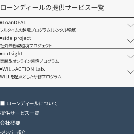
ローンディールの​提供サービス一覧
LoanDEAL
フルタイムの越境プログラム​（レンタル移籍）
side project
社外兼務型​越境プロジェクト
outsight
実践型オンライン​越境プログラム
WILL-ACTION Lab.
WILLを​起点とした​研修プログラム
■ ローンディールに​ついて
提供サービス一覧
会社概要
メンバー紹介