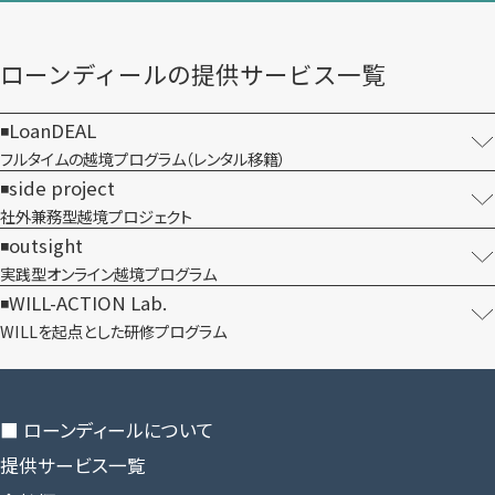
ローンディールの​提供サービス一覧
LoanDEAL
フルタイムの越境プログラム​（レンタル移籍）
side project
社外兼務型​越境プロジェクト
outsight
実践型オンライン​越境プログラム
WILL-ACTION Lab.
WILLを​起点とした​研修プログラム
■ ローンディールに​ついて
提供サービス一覧