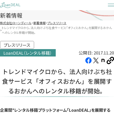
Skip
to
新着情報
content
株式会社ローンディール
新着情報
プレスリリース
トレンドマイクロから、法人向けぷち社食サービス「オフィスおかん」を展開するおかん
へのレンタル移籍が開始。
プレスリリース
公開日: 2017.11.20
LoanDEAL（レンタル移籍）
Facebook（新
X（新
note（
U
し
し
し
を
トレンドマイクロから、法人向けぷち社
コ
い
い
い
ピ
食サービス「オフィスおかん」を展開す
タ
タ
タ
ー
ブ
ブ
ブ
るおかんへのレンタル移籍が開始。
で
で
で
開
開
開
き
き
き
企業間*レンタル移籍プラットフォーム「LoanDEAL」を展開する
ま
ま
ま