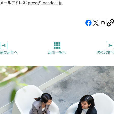
メールアドレス：
press@loandeal.jp
Facebook（新
X（新
note（
U
し
し
し
を
コ
い
い
い
ピ
タ
タ
タ
ー
ブ
ブ
ブ
前の記事へ
次の記事へ
記事一覧へ
で
で
で
開
開
開
き
き
き
ま
ま
ま
す）
す）
す）