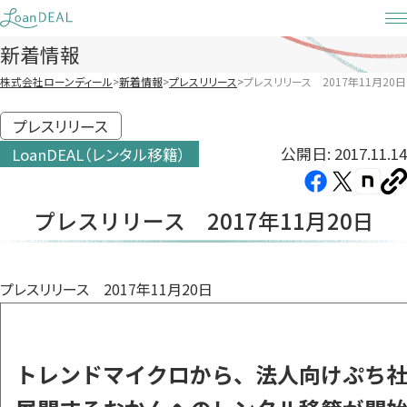
Skip
to
新着情報
content
株式会社ローンディール
新着情報
プレスリリース
プレスリリース 2017年11月20日
プレスリリース
公開日: 2017.11.14
LoanDEAL（レンタル移籍）
Facebook（新
X（新
note（
U
し
し
し
を
プレスリリース 2017年11月20日
コ
い
い
い
ピ
タ
タ
タ
ー
ブ
ブ
ブ
プレスリリース 2017年11月20日
で
で
で
開
開
開
き
き
き
ま
ま
ま
トレンドマイクロから、法人向けぷち
す）
す）
す）