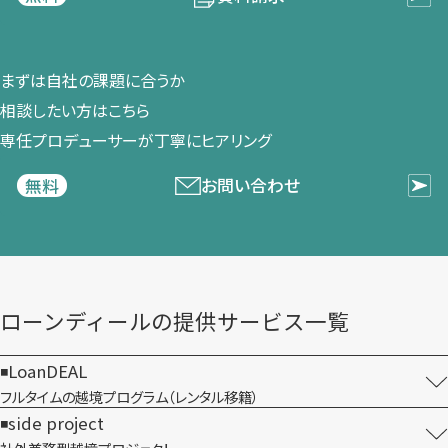
まずは​自社の​課題に​合うか​
相談したい方は​こちら
専任プロデューサーが​丁寧に​ヒアリング
お問い合わせ
無料
ローンディールの​提供サービス一覧
LoanDEAL
フルタイムの越境プログラム​（レンタル移籍）
side project