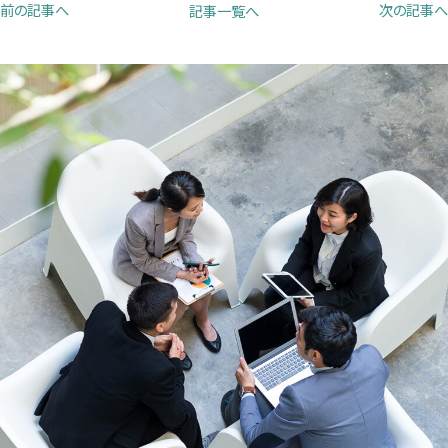
前の記事へ
次の記事へ
記事一覧へ
で
で
で
開
開
開
き
き
き
ま
ま
ま
す）
す）
す）