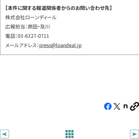
【本件に関する報道関係者からのお問い合わせ先】
株式会社ローンディール
広報担当：原田・及川
電話：03-6327-0711
メールアドレス：
press@loandeal.jp
Facebook（新
X（新
note（
U
し
し
し
を
コ
い
い
い
ピ
タ
タ
タ
ー
ブ
ブ
ブ