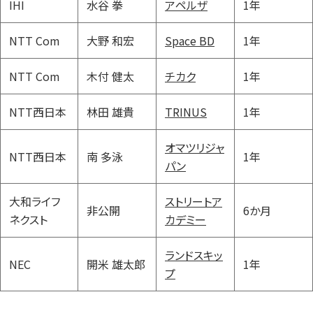
IHI
水谷 拳
アペルザ
1年
NTT Com
大野 和宏
Space BD
1年
NTT Com
木付 健太
チカク
1年
NTT西日本
林田 雄貴
TRINUS
1年
オマツリジャ
NTT西日本
南 多泳
1年
パン
大和ライフ
ストリートア
非公開
6か月
ネクスト
カデミー
ランドスキッ
NEC
開米 雄太郎
1年
プ