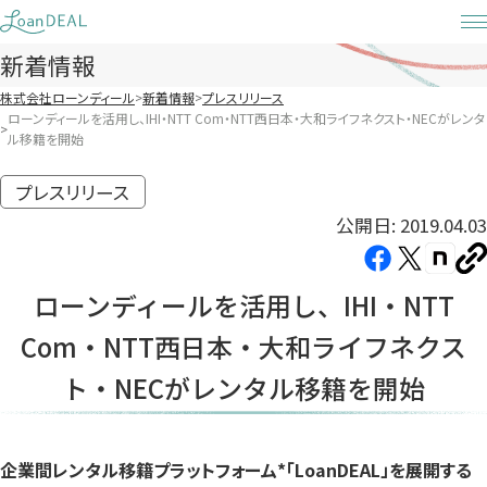
Skip
to
新着情報
content
株式会社ローンディール
新着情報
プレスリリース
ローンディールを活用し、IHI・NTT Com・NTT西日本・大和ライフネクスト・NECがレンタ
ル移籍を開始
プレスリリース
公開日: 2019.04.03
Facebook（新
X（新
note（
U
し
し
し
を
ローンディールを活用し、IHI・NTT
コ
い
い
い
ピ
Com・NTT西日本・大和ライフネクス
タ
タ
タ
ー
ブ
ブ
ブ
ト・NECがレンタル移籍を開始
で
で
で
開
開
開
き
き
き
企業間レンタル移籍プラットフォーム*「LoanDEAL」を展開する
ま
ま
ま