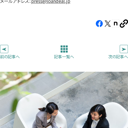
メールアドレス：
press@loandeal.jp
Facebook（新
X（新
note（
U
し
し
し
を
コ
い
い
い
ピ
タ
タ
タ
ー
ブ
ブ
ブ
前の記事へ
次の記事へ
記事一覧へ
で
で
で
開
開
開
き
き
き
ま
ま
ま
す）
す）
す）