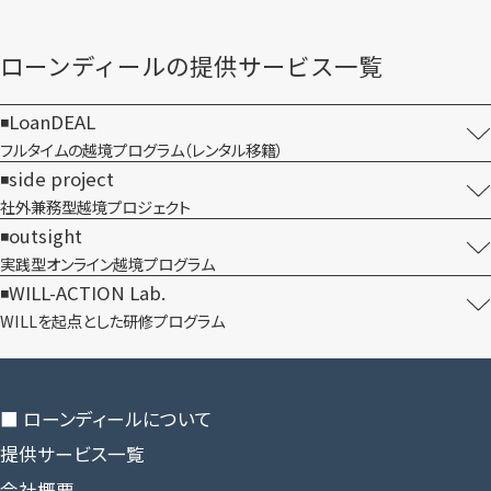
ローンディールの​提供サービス一覧
LoanDEAL
フルタイムの越境プログラム​（レンタル移籍）
side project
社外兼務型​越境プロジェクト
outsight
実践型オンライン​越境プログラム
WILL-ACTION Lab.
WILLを​起点とした​研修プログラム
■ ローンディールに​ついて
提供サービス一覧
会社概要