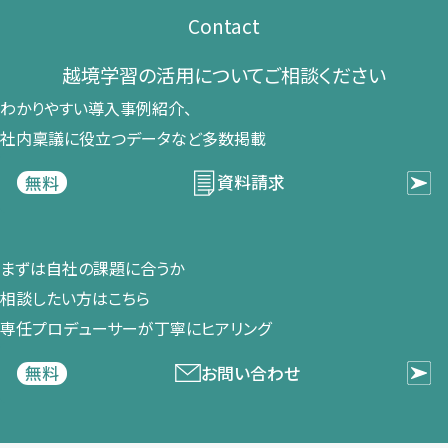
Contact
越境学習の​活用に​ついて​ご相談ください​
わかりやすい導入事例紹介、​
社内稟議に​役立つデータなど​多数掲載
資料請求
無料
まずは​自社の​課題に​合うか​
相談したい方は​こちら
専任プロデューサーが​丁寧に​ヒアリング
お問い合わせ
無料