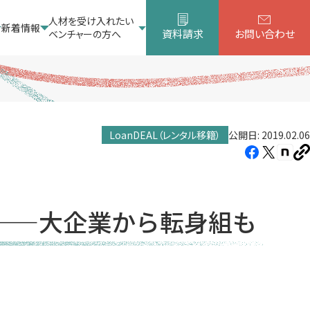
人材を受け入れたい
新着情報
資料請求
お問い合わせ
ベンチャーの方へ
LoanDEAL（レンタル移籍）
公開日: 2019.02.06
Facebook（新
X（新
note
U
し
し
し
を
コ
い
い
い
ピ
タ
タ
タ
ー
——大企業から転身組も
ブ
ブ
ブ
で
で
で
開
開
開
き
き
き
ま
ま
ま