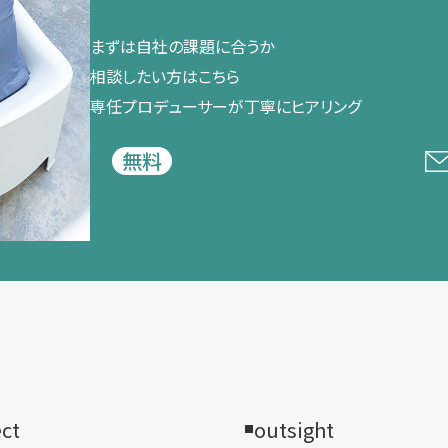
まずは​自社の​課題に​合うか​
相談したい方は​こちら
専任プロデューサーが​丁寧に​ヒアリング
無料
ect
outsight