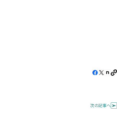
す）
す）
す）
Facebook（新
X（新
note
U
し
し
し
を
コ
い
い
い
ピ
タ
タ
タ
ー
ブ
ブ
ブ
次の記事へ
で
で
で
開
開
開