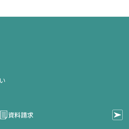
き
き
き
ま
ま
ま
す）
す）
す）
せ
い​
資料請求