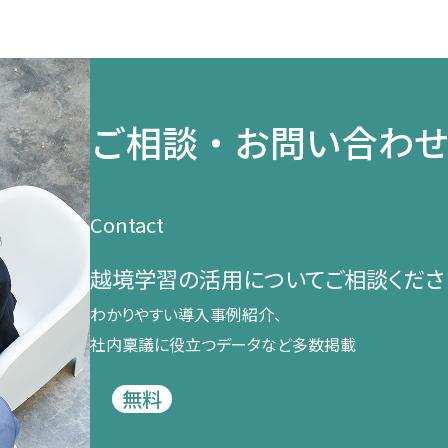
ご相談・お問い合わ
Contact
越境学習の​活用に​ついて​ご相談くださ
わかりやすい導入事例紹介、​
社内稟議に​役立つデータなど​多数掲載
無料