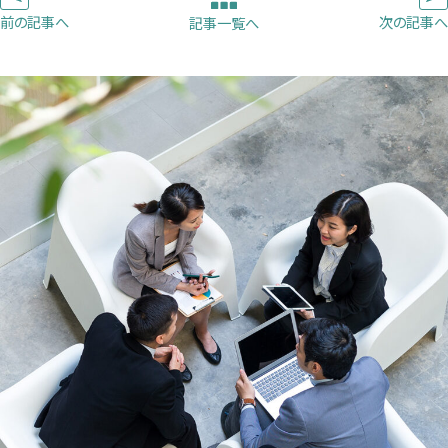
ブ
ブ
ブ
前の記事へ
次の記事へ
記事一覧へ
で
で
で
開
開
開
き
き
き
ま
ま
ま
す）
す）
す）