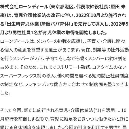
す）
す）
す）
株式会社ローンディール（東京都港区、代表取締役社長：原田 未
来）は、育児介護休業法の改正に伴い、2022年10月より施行され
る「出生時育児休業（産後パパ育休）」を先行して導入し、2022年5
月より男性社員1名が育児休業の取得を開始しました。
ローンディールは、メンバーの挑戦を応援し、子育て・介護に関わ
る個人の意思を尊重する風土があります。現在、副業等の社外活動
を行うメンバーが２/３、子育てをしながら働くメンバーは約８割を
占めます。そのため、これまでフルリモート勤務、コアタイムのない
スーパーフレックス制の導入、働く時間を選べる短時間正社員制度
の制定など、フレキシブルな働き方に合わせて制度面も整えてきま
した。
そして今回、新たに施行される育児・介護休業法(*1)を活用し、10
月施行を前倒しする形で、育児に軸足をおきつつも働きたいときに
働ける育休制度を実現しました。今回の制度を利用する男性社員