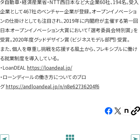
タ自動車・経済産業省・NTT西日本など大企業60社、194名。受入
企業として467社のベンチャー企業が登録。オープンイノベーショ
ンの仕掛けとしても注目され、2019年に内閣府が主催する第一回
日本オープンイノベーション大賞において「選考委員会特別賞」を
受賞。2020年度グッドデザイン賞（ビジネスモデル部門）受賞。
また、個人を尊重し挑戦を応援する風土から、フレキシブルに働け
る就業制度を導入している。
・LoanDEAL
https://loandeal.jp/
・ローンディールの働き方についてのブロ
グ
https://andloandeal.jp/n/n8e62736204f6
Facebook（新
X（新
note（
U
し
し
し
を
コ
い
い
い
ピ
タ
タ
タ
ー