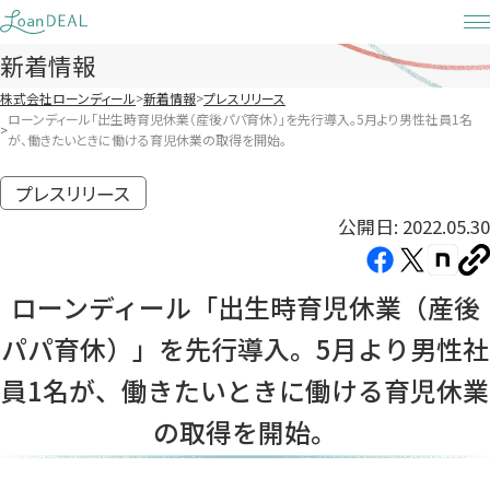
Skip
to
新着情報
content
株式会社ローンディール
新着情報
プレスリリース
ローンディール「出生時育児休業（産後パパ育休）」を先行導入。5月より男性社員1名
が、働きたいときに働ける育児休業の取得を開始。
プレスリリース
公開日: 2022.05.30
Facebook（新
X（新
note（
U
し
し
し
を
ローンディール「出生時育児休業（産後
コ
い
い
い
ピ
パパ育休）」を先行導入。5月より男性社
タ
タ
タ
ー
ブ
ブ
ブ
員1名が、働きたいときに働ける育児休業
で
で
で
の取得を開始。
開
開
開
き
き
き
ま
ま
ま