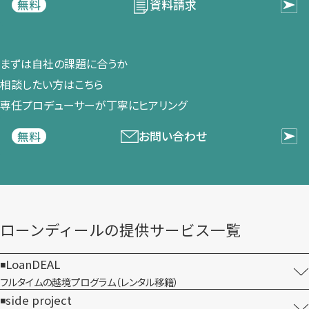
資料請求
無料
まずは​自社の​課題に​合うか​
相談したい方は​こちら
専任プロデューサーが​丁寧に​ヒアリング
お問い合わせ
無料
ローンディールの​提供サービス一覧
LoanDEAL
フルタイムの越境プログラム​（レンタル移籍）
side project