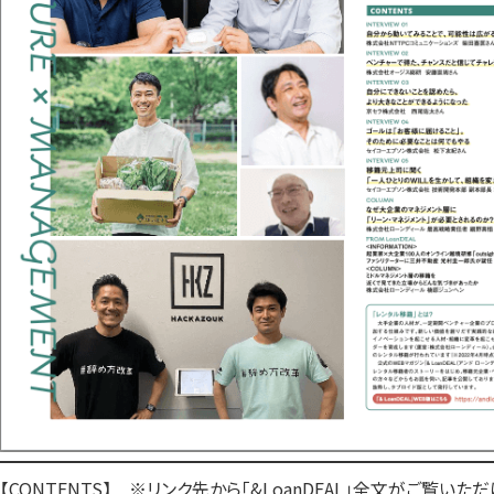
【CONTENTS】 ※リンク先から「&LoanDEAL」全文がご覧いただ