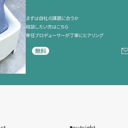
まずは​自社の​課題に​合うか​
相談したい方は​こちら
専任プロデューサーが​丁寧に​ヒアリング
無料
ect
outsight