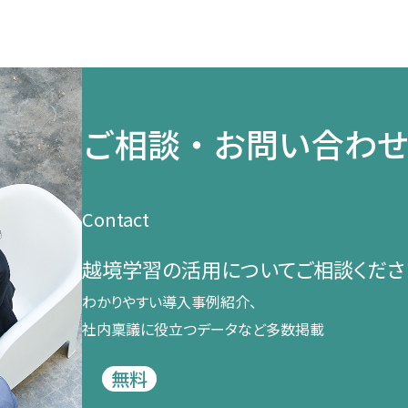
ご相談・お問い合わ
Contact
越境学習の​活用に​ついて​ご相談くださ
わかりやすい導入事例紹介、​
社内稟議に​役立つデータなど​多数掲載
無料