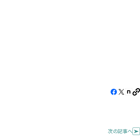
Facebook（新
X（新
note
U
し
し
し
を
コ
い
い
い
ピ
タ
タ
タ
ー
ブ
ブ
ブ
次の記事へ
で
で
で