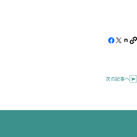
Facebook（新
X（新
note
U
し
し
し
を
コ
い
い
い
ピ
タ
タ
タ
ー
ブ
ブ
ブ
次の記事へ
で
で
で
開
開
開
き
き
き
ま
ま
ま
す）
す）
す）
せ