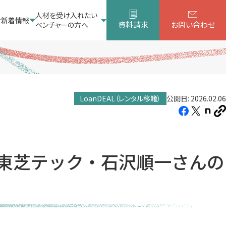
人材を受け入れたい
新着情報
資料請求
お問い合わせ
ベンチャーの方へ
LoanDEAL（レンタル移籍）
公開日: 2026.02.06
Facebook（新
X（新
note
U
し
し
し
を
コ
い
い
い
ピ
タ
タ
タ
ー
東芝テック・石沢順一さんの
ブ
ブ
ブ
で
で
で
）
開
開
開
き
き
き
ま
ま
ま