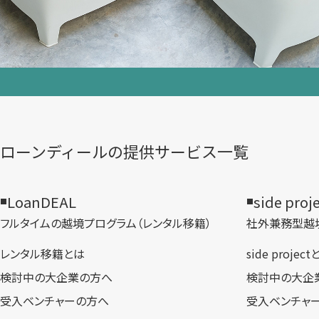
ローンディールの​提供サービス一覧
LoanDEAL
side proj
フルタイムの越境プログラム​（レンタル移籍）
社外兼務型​越
レンタル移籍とは
side projec
検討中の大企業の方へ
検討中の大企
受入ベンチャーの方へ
受入ベンチャ