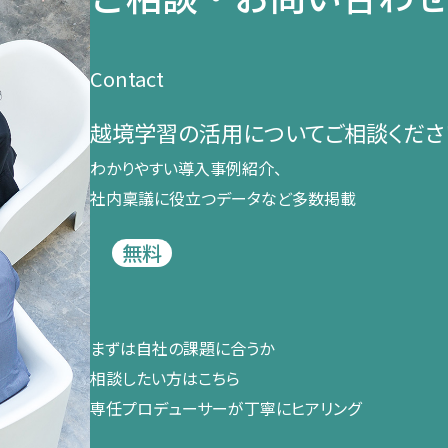
Contact
越境学習の​活用に​ついて​ご相談くださ
わかりやすい導入事例紹介、​
社内稟議に​役立つデータなど​多数掲載
無料
まずは​自社の​課題に​合うか​
相談したい方は​こちら
専任プロデューサーが​丁寧に​ヒアリング