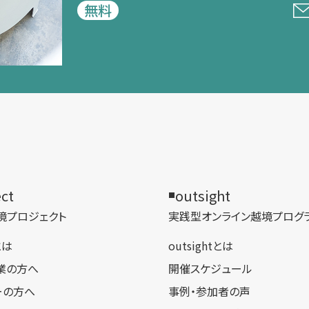
無料
ect
outsight
境プロジェクト
実践型オンライン​越境プログ
tとは
outsightとは
業の方へ
開催スケジュール
ーの方へ
事例・参加者の声