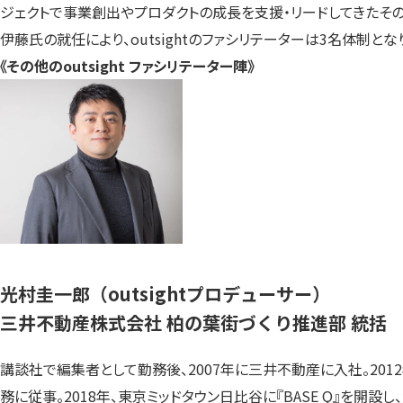
ジェクトで事業創出やプロダクトの成長を支援・リードしてきたその高
伊藤氏の就任により、outsightのファシリテーターは3名体制とな
《その他のoutsight ファシリテーター陣》
光村圭一郎（outsightプロデューサー）
三井不動産株式会社 柏の葉街づくり推進部 統括
講談社で編集者として勤務後、2007年に三井不動産に入社。20
務に従事。2018年、東京ミッドタウン日比谷に『BASE Q』を開