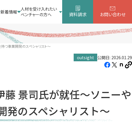
人材を受け入れたい
新着情報
資料請求
お問い合わせ
ベンチャーの方へ
績を持つ事業開発のスペシャリスト〜
outsight
公開日: 2026.01.29
Facebook（新
X（新
note
U
し
し
し
を
コ
い
い
い
ピ
タ
タ
タ
ー
に伊藤 景司氏が就任〜ソニーや
ブ
ブ
ブ
で
で
で
開発のスペシャリスト〜
開
開
開
き
き
き
ま
ま
ま