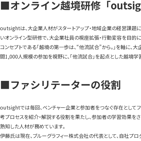
■オンライン越境研修「outsi
outsightは、大企業人材がスタートアップ・地域企業の経営課
いオンライン型研修で、大企業社員の視座拡張・行動変容を目的に
コンセプトである「越境の第一歩は、“他流試合”から。」を軸に
間1,000人規模の参加を視野に、「他流試合」を起点とした越境
■ファシリテーターの役割
outsightでは毎回、ベンチャー企業と参加者をつなぐ存在と
考プロセスを紹介・解説する役割を果たし、参加者の学習効果をさら
熟知した人材が務めています。
伊藤氏は現在、ブルーグラフィー株式会社の代表として、自社プロ