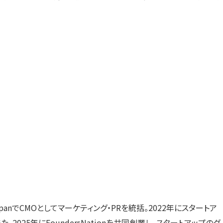
JapanでCMOとしてマーケティング・PRを統括。2022年にスタートア
025年にFoundersNationを共同創業し、スタートアップのグ