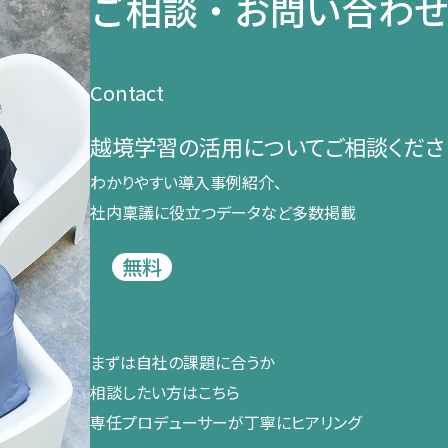
ご相談・お問い合わ
Contact
越境学習の​活用に​ついて​ご相談くださ
わかりやすい導入事例紹介、​
社内稟議に​役立つデータなど​多数掲載
無料
まずは​自社の​課題に​合うか​
相談したい方は​こちら
専任プロデューサーが​丁寧に​ヒアリング