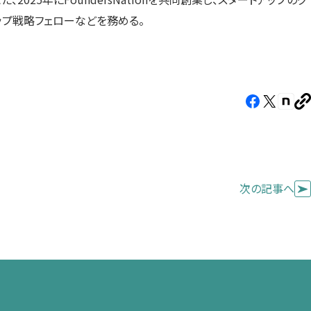
ップ戦略フェローなどを務める。
Facebook（新
X（新
note
U
し
し
し
を
コ
い
い
い
ピ
タ
タ
タ
ー
ブ
ブ
ブ
次の記事へ
で
で
で
開
開
開
き
き
き
ま
ま
ま
す）
す）
す）