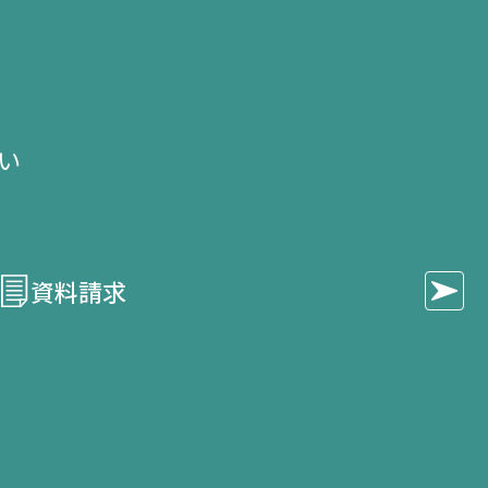
せ
い​
資料請求