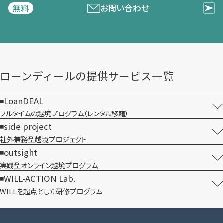
お問い合わせ
無料
ローンディールの​提供サービス一覧
LoanDEAL
フルタイムの越境プログラム​（レンタル移籍）
side project
社外兼務型​越境プロジェクト
outsight
実践型オンライン​越境プログラム
WILL-ACTION Lab.
WILLを​起点とした​研修プログラム