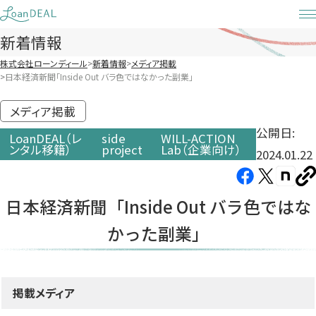
Skip
to
新着情報
content
株式会社ローンディール
新着情報
メディア掲載
日本経済新聞「Inside Out バラ色ではなかった副業」
メディア掲載
公開日:
LoanDEAL（レ
side
WILL-ACTION
ンタル移籍）
project
Lab（企業向け）
2024.01.22
Facebook（新
X（新
note（
U
し
し
し
を
日本経済新聞「Inside Out バラ色ではな
コ
い
い
い
ピ
かった副業」
タ
タ
タ
ー
ブ
ブ
ブ
で
で
で
開
開
開
掲載メディア
き
き
き