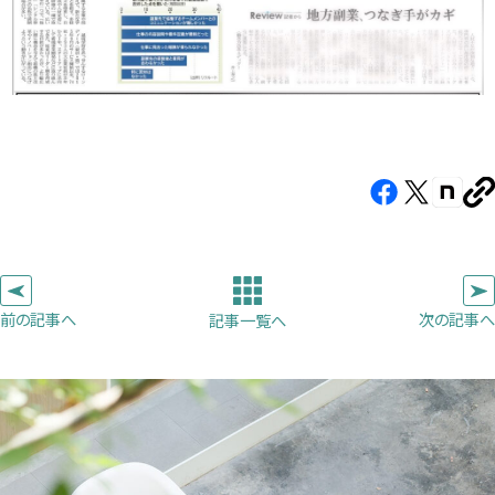
Facebook（新
X（新
note（
U
し
し
し
を
コ
い
い
い
ピ
タ
タ
タ
ー
ブ
ブ
ブ
前の記事へ
次の記事へ
記事一覧へ
で
で
で
開
開
開
き
き
き
ま
ま
ま
す）
す）
す）