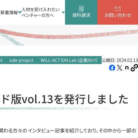
人材を受け入れたい
新着情報
資料請求
お問い合わせ
ベンチャーの方へ
ht
side project
WILL-ACTION Lab（企業向け）
公開日: 2024.02.13
Facebook（新
X（新
note
U
し
し
し
を
コ
い
い
い
ピ
タ
タ
タ
ー
ド版vol.13を発行しました
ブ
ブ
ブ
で
で
で
開
開
開
き
き
き
関わる方々の インタビュー記事を紹介しており、その中から一部の
ま
ま
ま