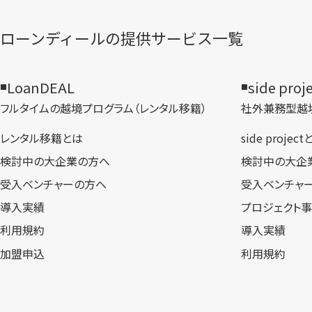
ローンディールの​提供サービス一覧
LoanDEAL
side proj
フルタイムの越境プログラム​（レンタル移籍）
社外兼務型​越
レンタル移籍とは
side projec
検討中の大企業の方へ
検討中の大企
受入ベンチャーの方へ
受入ベンチャ
導入実績
プロジェクト
利用規約
導入実績
加盟申込
利用規約