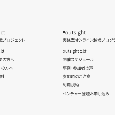
ect
outsight
境プロジェクト
実践型オンライン​越境プログ
tとは
outsightとは
業の方へ
開催スケジュール
ーの方へ
事例・参加者の声
事例
参加時のご注意
利用規約
ベンチャー登壇お申し込み