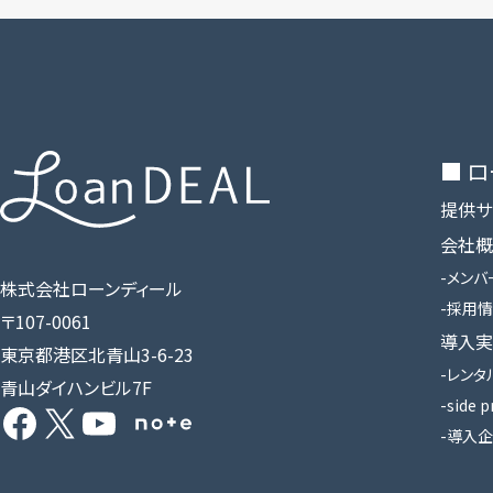
■ 
提供サ
会社概
メンバ
株式会社ローンディール
採用情
〒107-0061
導入実
東京都港区北青山3-6-23
レンタ
青山ダイハンビル7F
Facebook
X
YouTube
Share Icon
side p
導入企