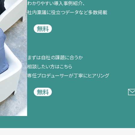
わかりやすい導入事例紹介、​
社内稟議に​役立つデータなど​多数掲載
無料
まずは​自社の​課題に​合うか​
相談したい方は​こちら
専任プロデューサーが​丁寧に​ヒアリング
無料