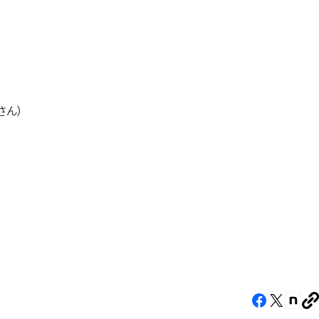
さん）
Facebook（新
X（新
note
U
し
し
し
を