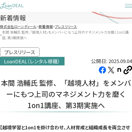
Skip
to
新着情報
content
株式会社ローンディール
新着情報
プレスリリース
本間 浩輔氏 監修、「越境人材」をメンバーにもつ上司のマネジメント力を磨く1on1講
座、第3期実施へ
プレスリリース
公開日: 2025.09.04
LoanDEAL（レンタル移籍）
Facebook（新
X（新
note（
U
し
し
し
を
本間 浩輔氏 監修、「越境人材」をメンバ
コ
い
い
い
ピ
ーにもつ上司のマネジメント力を磨く
タ
タ
タ
ー
ブ
ブ
ブ
1on1講座、第3期実施へ
で
で
で
開
開
開
き
き
き
【越境学習と1on1を掛け合わせ、人材育成と組織成長を両立させ
ま
ま
ま