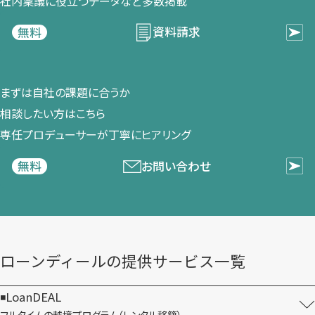
社内稟議に​役立つデータなど​多数掲載
資料請求
無料
まずは​自社の​課題に​合うか​
相談したい方は​こちら
専任プロデューサーが​丁寧に​ヒアリング
お問い合わせ
無料
ローンディールの​提供サービス一覧
LoanDEAL
フルタイムの越境プログラム​（レンタル移籍）