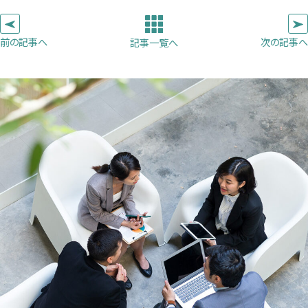
ピ
タ
タ
タ
ー
ブ
ブ
ブ
前の記事へ
次の記事へ
記事一覧へ
で
で
で
開
開
開
き
き
き
ま
ま
ま
す）
す）
す）