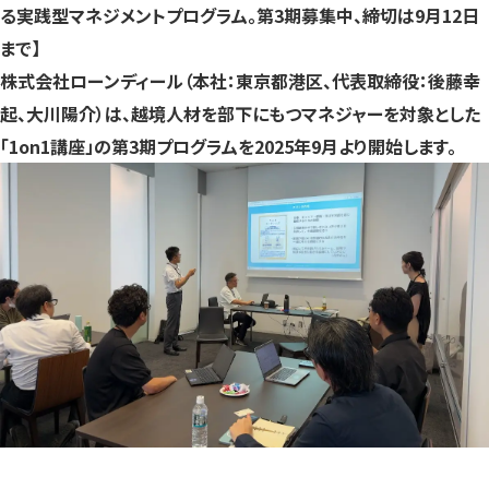
る実践型マネジメントプログラム。第3期募集中、締切は9月12日
す）
す）
す）
まで】
株式会社ローンディール（本社：東京都港区、代表取締役：後藤幸
起、大川陽介）は、越境人材を部下にもつマネジャーを対象とした
「1on1講座」の第3期プログラムを2025年9月より開始します。