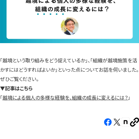
「越境という取り組みをどう捉えているか」、「組織が越境施策を活
かすにはどうすればよいか」といった点についてお話を伺いました。
ぜひご覧ください。
▼記事はこちら
「
越境による個人の多様な経験を、組織の成長に変えるには？
」
Facebook（新
X（新
note（
U
し
し
し
を
コ
い
い
い