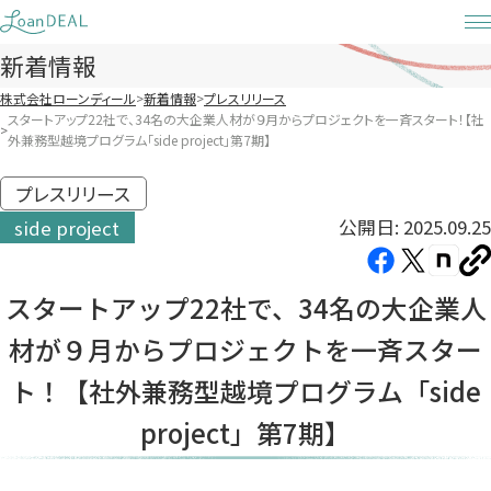
Skip
to
新着情報
content
株式会社ローンディール
新着情報
プレスリリース
スタートアップ22社で、34名の大企業人材が９月からプロジェクトを一斉スタート！【社
外兼務型越境プログラム「side project」第7期】
プレスリリース
公開日: 2025.09.25
side project
Facebook（新
X（新
note（
U
し
し
し
を
スタートアップ22社で、34名の大企業人
コ
い
い
い
ピ
材が９月からプロジェクトを一斉スター
タ
タ
タ
ー
ブ
ブ
ブ
ト！【社外兼務型越境プログラム「side
で
で
で
project」第7期】
開
開
開
き
き
き
ま
ま
ま