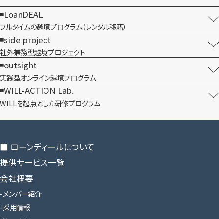
LoanDEAL
フルタイムの越境プログラム​（レンタル移籍）
side project
社外兼務型​越境プロジェクト
outsight
実践型オンライン​越境プログラム
WILL-ACTION Lab.
WILLを​起点とした​研修プログラム
■ ローンディールに​ついて
提供サービス一覧
会社概要
メンバー紹介
採用情報