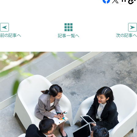
U
し
し
し
を
コ
い
い
い
ピ
タ
タ
タ
ー
ブ
ブ
ブ
前の記事へ
次の記事へ
記事一覧へ
で
で
で
開
開
開
き
き
き
ま
ま
ま
す）
す）
す）