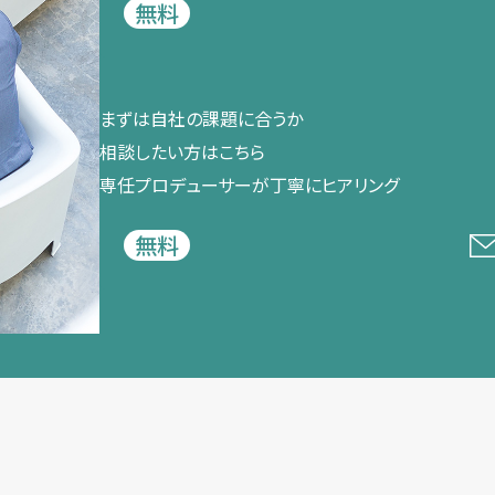
無料
まずは​自社の​課題に​合うか​
相談したい方は​こちら
専任プロデューサーが​丁寧に​ヒアリング
無料