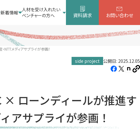
人材を受け入れたい
新着情報
資料請求
お問い合わせ
ベンチャーの方へ
・NTTメディアサプライが参画！
side project
公開日: 2025.12.05
Facebook（新
X（新
note
U
し
し
し
を
コ
い
い
い
ピ
タ
タ
タ
ー
 × ローンディールが推進す
ブ
ブ
ブ
で
で
で
ディアサプライが参画！
開
開
開
き
き
き
ま
ま
ま