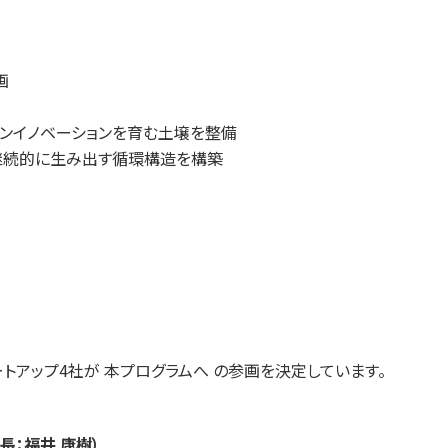
画
プンイノベーションを育む土壌を整備
を継続的に生み出す循環構造を構築
ートアップ4社が 本プログラムへ の参画を決定しています。
：福井 康樹）