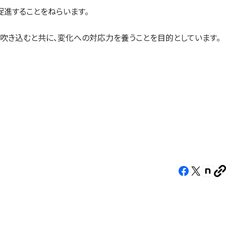
進することをねらいます。
吹き込むと共に、変化への対応力を養うことを目的としています。
Facebook（新
X（新
note
U
し
し
し
を
コ
い
い
い
ピ
タ
タ
タ
ー
ブ
ブ
ブ