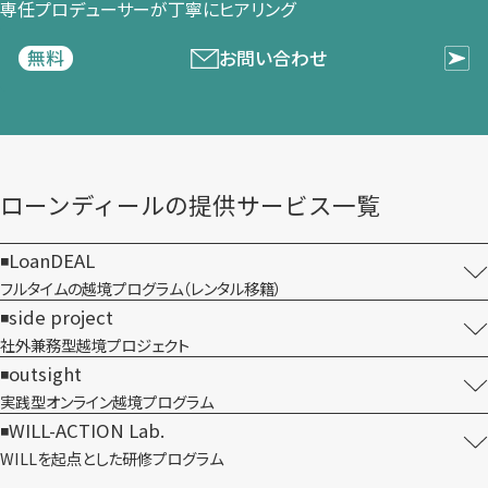
専任プロデューサーが​丁寧に​ヒアリング
お問い合わせ
無料
ローンディールの​提供サービス一覧
LoanDEAL
フルタイムの越境プログラム​（レンタル移籍）
side project
社外兼務型​越境プロジェクト
outsight
実践型オンライン​越境プログラム
WILL-ACTION Lab.
WILLを​起点とした​研修プログラム