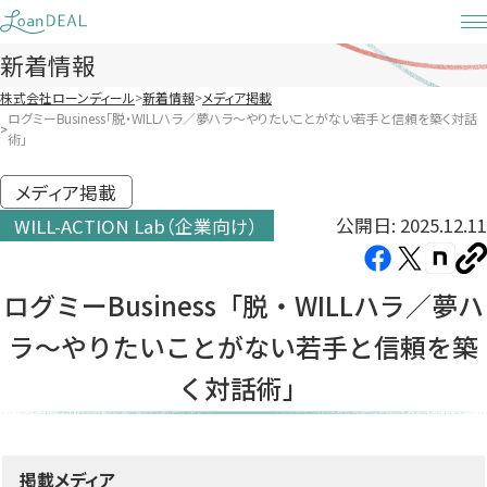
Skip
to
新着情報
content
株式会社ローンディール
新着情報
メディア掲載
ログミーBusiness「脱・WILLハラ／夢ハラ〜やりたいことがない若手と信頼を築く対話
術」
メディア掲載
公開日: 2025.12.11
WILL-ACTION Lab（企業向け）
Facebook（新
X（新
note（
U
し
し
し
を
ログミーBusiness「脱・WILLハラ／夢ハ
コ
い
い
い
ピ
ラ〜やりたいことがない若手と信頼を築
タ
タ
タ
ー
ブ
ブ
ブ
く対話術」
で
で
で
開
開
開
き
き
き
掲載メディア
ま
ま
ま