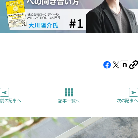
Facebook（新
X（新
note（
U
し
し
し
を
コ
い
い
い
ピ
タ
タ
タ
ー
ブ
ブ
ブ
前の記事へ
次の記事へ
記事一覧へ
で
で
で
開
開
開
き
き
き
ま
ま
ま
す）
す）
す）