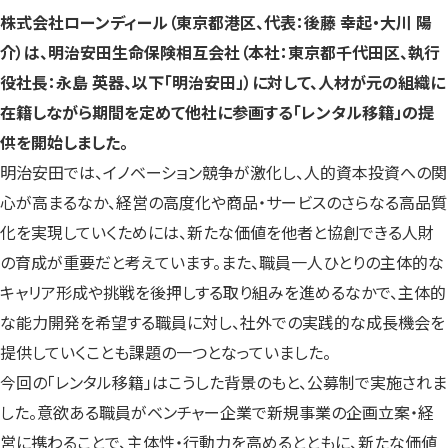
す）
す）
す）
株式会社ローンディール（東京都港区、代表：後藤 幸起・大川 陽
介）は、明治安田生命保険相互会社（本社：東京都千代田区、執行
役社長：永島 英器、以下「明治安田」）に対して、人材が元の組織に
在籍しながら期間を定めて他社に参画する「レンタル移籍」の提
供を開始しました。
明治安田では、イノベーション競争が激化し、人的資本投資への関
心が高まるなか、経営の高度化や商品・サービスのさらなる高品質
化を実現していくためには、新たな価値を他者と協創できる人財
の育成が重要だと考えています。また、職員一人ひとりの主体的な
キャリア形成や挑戦を後押しする取り組みを進めるなかで、主体的
な能力開発を希望する職員に対し、社外での実践的な成長機会を
提供していくことも課題の一つとなっていました。
今回の「レンタル移籍」はこうした背景のもと、公募制で実施されま
した。意欲ある職員がベンチャー企業で新規事業の企画立案・経
営に携わることで、主体性・行動力を高めるとともに、新たな価値