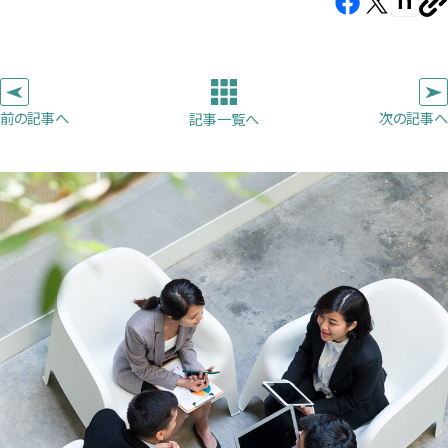
Facebook（新
X（新
note（
U
し
し
し
を
コ
い
い
い
ピ
タ
タ
タ
ー
ブ
ブ
ブ
前の記事へ
次の記事へ
記事一覧へ
で
で
で
開
開
開
き
き
き
ま
ま
ま
す）
す）
す）