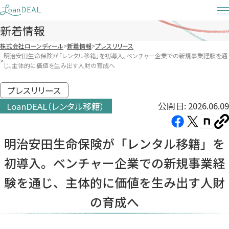
Skip
to
新着情報
content
株式会社ローンディール
新着情報
プレスリリース
明治安田生命保険が「レンタル移籍」を初導入。ベンチャー企業での新規事業経験を通
じ、主体的に価値を生み出す人財の育成へ
プレスリリース
公開日: 2026.06.09
LoanDEAL（レンタル移籍）
Facebook（新
X（新
note（
U
し
し
し
を
明治安田生命保険が「レンタル移籍」を
コ
い
い
い
ピ
初導入。ベンチャー企業での新規事業経
タ
タ
タ
ー
ブ
ブ
ブ
験を通じ、主体的に価値を生み出す人財
で
で
で
の育成へ
開
開
開
き
き
き
ま
ま
ま