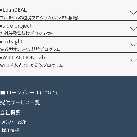
LoanDEAL
フルタイムの越境プログラム​（レンタル移籍）
side project
社外兼務型​越境プロジェクト
outsight
実践型オンライン​越境プログラム
WILL-ACTION Lab.
WILLを​起点とした​研修プログラム
■ ローンディールに​ついて
提供サービス一覧
会社概要
メンバー紹介
採用情報