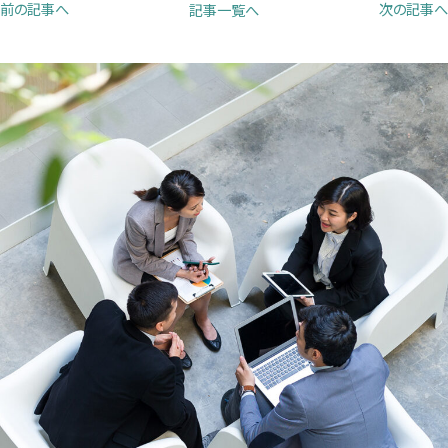
前の記事へ
次の記事へ
記事一覧へ
で
で
で
開
開
開
き
き
き
ま
ま
ま
す）
す）
す）