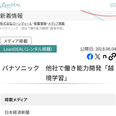
Skip
to
新着情報
content
株式会社ローンディール
新着情報
メディア掲載
パナソニック 他社で働き能力開発「越境学習」
メディア掲載
公開日: 2018.06.04
LoanDEAL（レンタル移籍）
Facebook（新
X（新
note（
U
し
し
し
を
パナソニック 他社で働き能力開発「越
コ
い
い
い
ピ
境学習」
タ
タ
タ
ー
ブ
ブ
ブ
で
で
で
開
開
開
掲載メディア
き
き
き
ま
ま
ま
日本経済新聞