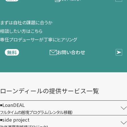
まずは​自社の​課題に​合うか​
相談したい方は​こちら
専任プロデューサーが​丁寧に​ヒアリング
お問い合わせ
無料
ローンディールの​提供サービス一覧
LoanDEAL
フルタイムの越境プログラム​（レンタル移籍）
side project
社外兼務型​越境プロジェクト