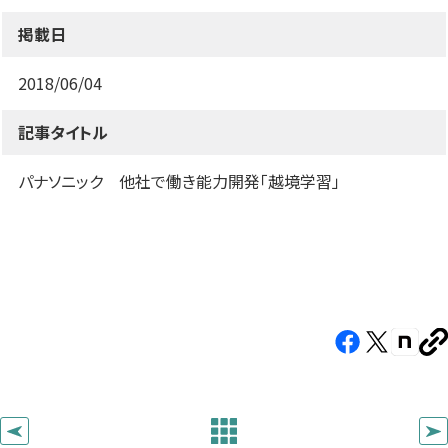
す）
す）
す）
掲載日
2018/06/04
記事タイトル
パナソニック 他社で働き能力開発「越境学習」
Facebook（新
X（新
note（
U
し
し
し
を
コ
い
い
い
ピ
タ
タ
タ
ー
ブ
ブ
ブ