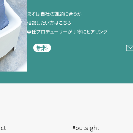
まずは​自社の​課題に​合うか​
相談したい方は​こちら
専任プロデューサーが​丁寧に​ヒアリング
無料
ect
outsight