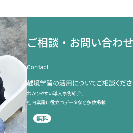
ご相談・お問い合わ
Contact
越境学習の​活用に​ついて​ご相談くださ
わかりやすい導入事例紹介、​
社内稟議に​役立つデータなど​多数掲載
無料