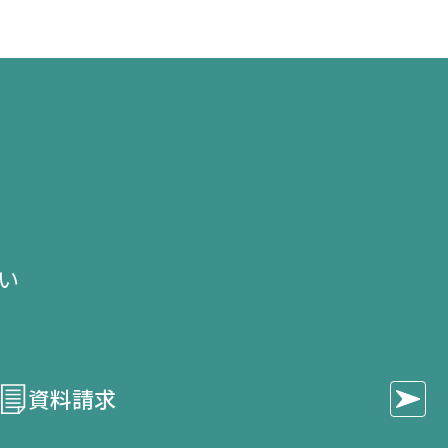
き
き
き
ま
ま
ま
す）
す）
す）
せ
い​
資料請求