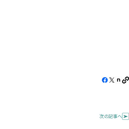
す）
す）
す）
Facebook（新
X（新
note
U
し
し
し
を
コ
い
い
い
ピ
タ
タ
タ
ー
ブ
ブ
ブ
次の記事へ
で
で
で
開
開
開