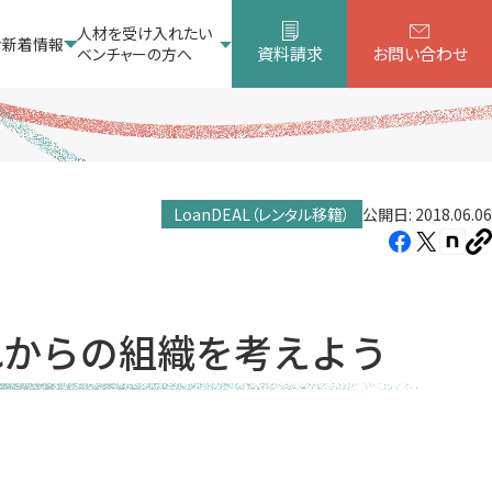
人材を受け入れたい
新着情報
資料請求
お問い合わせ
ベンチャーの方へ
LoanDEAL（レンタル移籍）
公開日: 2018.06.06
Facebook（新
X（新
note
U
し
し
し
を
コ
い
い
い
ピ
タ
タ
タ
ー
れからの組織を考えよう
ブ
ブ
ブ
で
で
で
開
開
開
き
き
き
ま
ま
ま