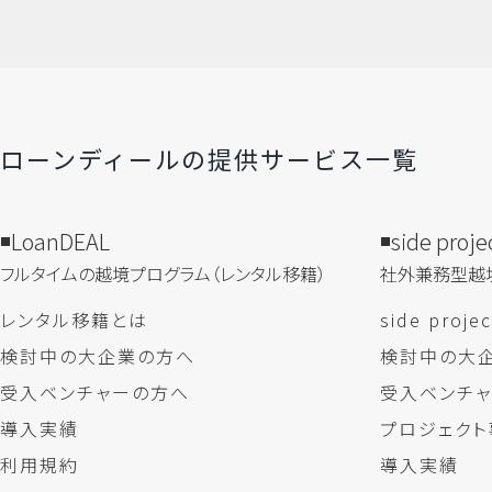
ローンディールの​提供サービス一覧
LoanDEAL
side proje
フルタイムの越境プログラム​（レンタル移籍）
社外兼務型​越
レンタル移籍とは
side proj
検討中の大企業の方へ
検討中の大
受入ベンチャーの方へ
受入ベンチ
導入実績
プロジェクト
利用規約
導入実績