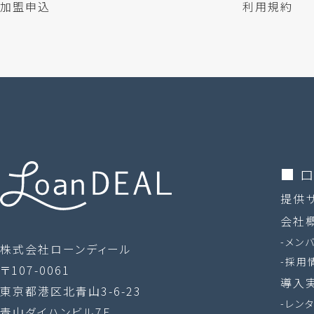
加盟申込
利用規約
■ 
提供
会社
メン
株式会社ローンディール
採用
〒107-0061
導入
東京都港区北青山3-6-23
レン
青山ダイハンビル7F