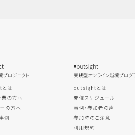
ct
outsight
境プロジェクト
実践型オンライン​越境プログ
ectとは
outsightとは
企業の方へ
開催スケジュール
ャーの方へ
事例・参加者の声
事例
参加時のご注意
利用規約