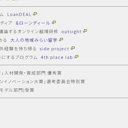
ーム
LoanDEAL
メディア
&ローンディール
議論するオンライン越境研修
outsight
める
大人の地域みらい留学
社外経験を持ち帰る
side project
形にするプログラム
4th place lab
ド」人材開発・育成部門 優秀賞
ープンイノベーション大賞」選考委員会特別賞
スモデル部門)受賞