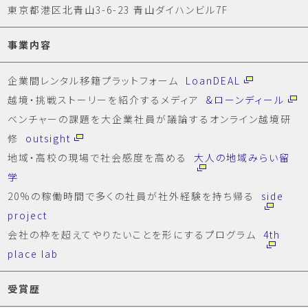
東京都港区北青山3-6-23 青山ダイハンビル7F
事業内容
企業間レンタル移籍プラットフォーム
LoanDEAL
越境・挑戦ストーリーを紹介するメディア
&ローンディール
ベンチャーの課題を大企業社員が議論するオンライン越境研
修
outsight
地域・高校の現場で社会感度を高める
大人の地域みらい留
学
20%の稼働時間で多くの社員が社外経験を持ち帰る
side
project
会社の枠を超えてやりたいことを形にするプログラム
4th
place lab
受賞歴