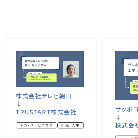
株式会社テレビ朝日
↓
サッポ
TRUSTART株式会社
↓
株式会社 V
小売・サービス業界
組織・人事