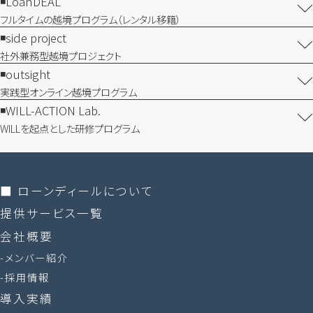
LoanDEAL
フルタイムの越境プログラム​（レンタル移籍）
side project
社外兼務型​越境プロジェクト
outsight
実践型オンライン​越境プログラム
WILL-ACTION Lab.
WILLを​起点とした​研修プログラム
■ ローンディールに​ついて
提供サービス一覧
会社概要
メンバー紹介
採用情報
導入実績