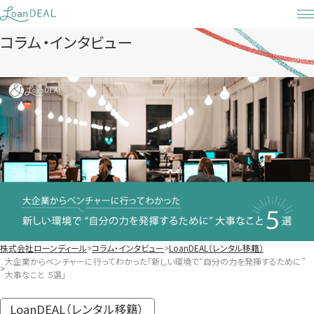
Skip
to
コラム・インタビュー
content
株式会社ローンディール
コラム・インタビュー
LoanDEAL（レンタル移籍）
大企業からベンチャーに行ってわかった「新しい環境で“自分の力を発揮するために”
大事なこと ５選」
LoanDEAL（レンタル移籍）