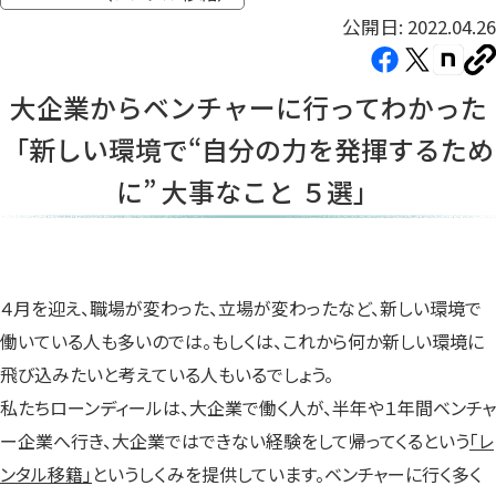
公開日: 2022.04.26
Facebook（新
X（新
note（
U
し
し
し
を
大企業からベンチャーに行ってわかった
コ
い
い
い
ピ
「新しい環境で“自分の力を発揮するため
タ
タ
タ
ー
ブ
ブ
ブ
に” 大事なこと ５選」
で
で
で
開
開
開
き
き
き
ま
ま
ま
４月を迎え、職場が変わった、立場が変わったなど、新しい環境で
す）
す）
す）
働いている人も多いのでは。もしくは、これから何か新しい環境に
飛び込みたいと考えている人もいるでしょう。
私たちローンディールは、大企業で働く人が、半年や１年間ベンチャ
ー企業へ行き、大企業ではできない経験をして帰ってくるという
「レ
ンタル移籍」
というしくみを提供しています。ベンチャーに行く多く