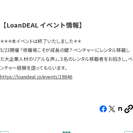
【LoanDEAL イベント情報】
＊＊＊本イベントは終了いたしました＊＊
5/23開催 「修羅場こそが成長の鍵？ ベンチャーにレンタル移籍し
た大企業人材のリアルな声」。３名のレンタル移籍者をお招きし、ベ
ンチャー経験を語ってもらいます。
https://loandeal.jp/events/19846
Facebook（新
X（新
note（
U
し
し
し
を
コ
い
い
い
ピ
タ
タ
タ
ー