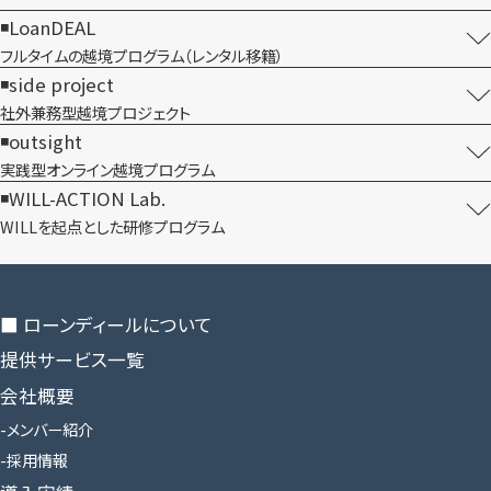
LoanDEAL
フルタイムの越境プログラム​（レンタル移籍）
side project
社外兼務型​越境プロジェクト
outsight
実践型オンライン​越境プログラム
WILL-ACTION Lab.
WILLを​起点とした​研修プログラム
■ ローンディールに​ついて
提供サービス一覧
会社概要
メンバー紹介
採用情報