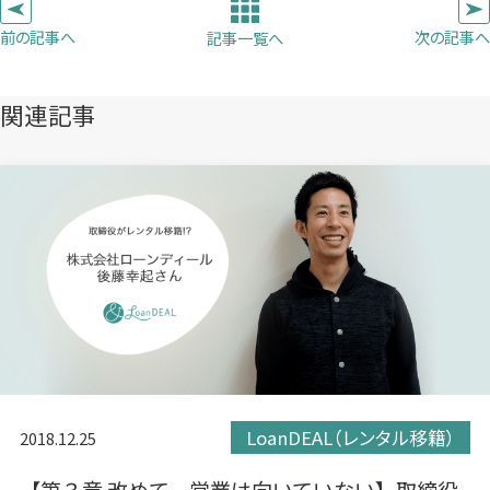
ブ
ブ
ブ
前の記事へ
次の記事へ
記事一覧へ
で
で
で
開
開
開
き
き
き
関連記事
ま
ま
ま
す）
す）
す）
LoanDEAL（レンタル移籍）
2018.12.25
【第３章 改めて、営業は向いていない】取締役