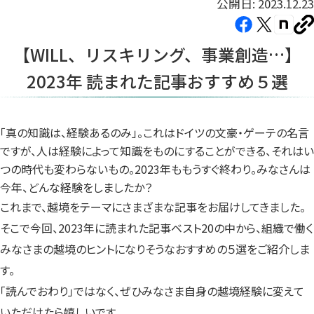
公開日: 2023.12.23
Facebook（新
X（新
note（
U
し
し
し
を
【WILL、リスキリング、事業創造…】
コ
い
い
い
ピ
2023年 読まれた記事おすすめ５選
タ
タ
タ
ー
ブ
ブ
ブ
で
で
で
開
開
開
「真の知識は、経験あるのみ」。これはドイツの文豪・ゲーテの名言
き
き
き
ですが、人は経験によって知識をものにすることができる、それはい
ま
ま
ま
つの時代も変わらないもの。2023年ももうすぐ終わり。みなさんは
す）
す）
す）
今年、どんな経験をしましたか？
これまで、越境をテーマにさまざまな記事をお届けしてきました。
そこで今回、2023年に読まれた記事ベスト20の中から、組織で働く
みなさまの越境のヒントになりそうなおすすめの５選をご紹介しま
す。
「読んでおわり」ではなく、ぜひみなさま自身の越境経験に変えて
いただけたら嬉しいです。