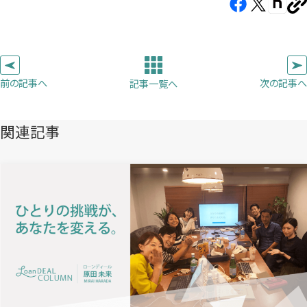
Facebook（新
X（新
note（
U
し
し
し
を
コ
い
い
い
ピ
タ
タ
タ
ー
ブ
ブ
ブ
前の記事へ
次の記事へ
記事一覧へ
で
で
で
開
開
開
き
き
き
関連記事
ま
ま
ま
す）
す）
す）