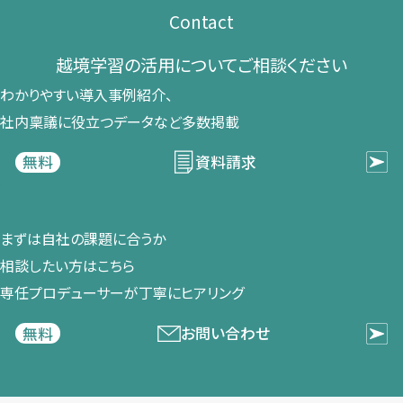
Contact
越境学習の​活用に​ついて​ご相談ください​
わかりやすい導入事例紹介、​
社内稟議に​役立つデータなど​多数掲載
資料請求
無料
まずは​自社の​課題に​合うか​
相談したい方は​こちら
専任プロデューサーが​丁寧に​ヒアリング
お問い合わせ
無料