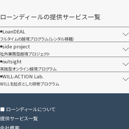
ローンディールの​提供サービス一覧
LoanDEAL
フルタイムの越境プログラム​（レンタル移籍）
side project
社外兼務型​越境プロジェクト
outsight
実践型オンライン​越境プログラム
WILL-ACTION Lab.
WILLを​起点とした​研修プログラム
■ ローンディールに​ついて
提供サービス一覧
会社概要