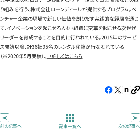
り組みを行う、株式会社ローンディールが提供するプログラム。ベ
ンチャー企業の現場で新しい価値を創りだす実践的な経験を通じ
て、イノベーションを起こせる人材・組織に変革を起こせる次世代
リーダーを育成することを目的に行われている。2015年のサービ
ス開始以降、計36社95名のレンタル移籍が行なわれている
（※2020年5月実績）。
→詳しくはこちら
Facebook（新
X（新
note（
U
し
し
し
を
コ
い
い
い
ピ
タ
タ
タ
ー
ブ
ブ
ブ
前の記事へ
次の記事へ
記事一覧へ
で
で
で
開
開
開