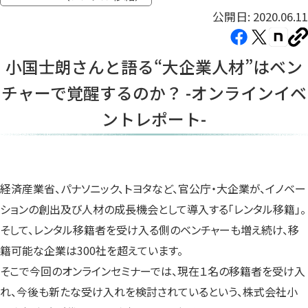
公開日: 2020.06.11
Facebook（新
X（新
note（
U
し
し
し
を
小国士朗さんと語る“大企業人材”はベン
コ
い
い
い
ピ
チャーで覚醒するのか？ -オンラインイベ
タ
タ
タ
ー
ブ
ブ
ブ
ントレポート-
で
で
で
開
開
開
き
き
き
ま
ま
ま
経済産業省、パナソニック、トヨタなど、官公庁・大企業が、イノベー
す）
す）
す）
ションの創出及び人材の成長機会として導入する「レンタル移籍」。
そして、レンタル移籍者を受け入る側のベンチャーも増え続け、移
籍可能な企業は300社を超えています。
そこで今回のオンラインセミナーでは、現在１名の移籍者を受け入
れ、今後も新たな受け入れを検討されているという、株式会社小