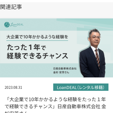
き
き
き
関連記事
ま
ま
ま
す）
す）
す）
LoanDEAL（レンタル移籍）
2023.08.31
「大企業で10年かかるような経験をたった１年
で経験できるチャンス」日産自動車株式会社 金