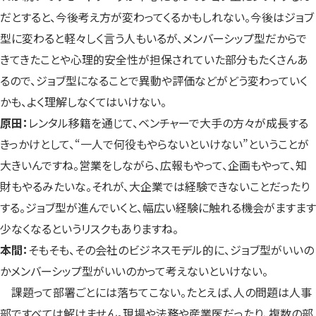
だとすると、今後考え方が変わってくるかもしれない。今後はジョブ
型に変わると軽々しく言う人もいるが、メンバーシップ型だからで
きてきたことや心理的安全性が担保されていた部分もたくさんあ
るので、ジョブ型になることで異動や評価などがどう変わっていく
かも、よく理解しなくてはいけない。
原田：
レンタル移籍を通じて、ベンチャーで大手の方々が成長する
きっかけとして、“一人で何役もやらないといけない”ということが
大きいんですね。営業をしながら、広報もやって、企画もやって、知
財もやるみたいな。それが、大企業では経験できないことだったり
する。ジョブ型が進んでいくと、幅広い経験に触れる機会がますます
少なくなるというリスクもありますね。
本間：
そもそも、その会社のビジネスモデル的に、ジョブ型がいいの
かメンバーシップ型がいいのかって考えないといけない。
課題って部署ごとには落ちてこない。たとえば、人の問題は人事
部ですべては解けません。現場や法務や産業医だったり、複数の部