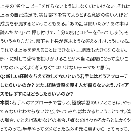
上長の“劣化コピー”を作らないようにしなくてはいけない。それは
上長の自己満足で、実は部下を育てようとする意欲の強い人ほど
成長を邪魔するということもある。「あの話は聞いたか？ あの本は
読んだか？」って押し付けて、自分の劣化コピーを作ってしまう。そ
ういうやり方だと、部下も上長が喜ぶような答えを出すようになる。
それでは上長を超えることはできないし、組織も大きくならない。
部下に対して愛情を投げかけることが本当に組織にとって良いこ
となのか、よくよく考えなくてはいけないテーマだと思う。
Q：新しい経験を与えて欲しくないという若手にはどうアプローチ
したらいいのか？ また、経験資源を渡す人が偏らないよう、バイア
スをはずすにはどうしたらいいのか？
本間：
若手へのアプローチで言うと、経験学習のいいところは、やっ
てみないとわからないけど、やってみればわかるということです。僕
の場合、たとえば異動などの場合、「嫌なのはわかるからとにかくや
ってみって。半年やってダメだったら必ず元に戻すから」って言って、