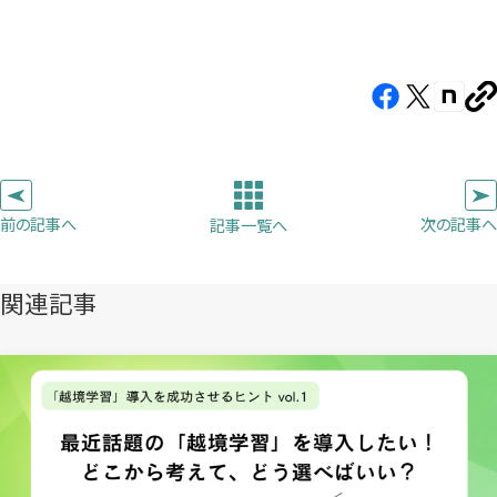
Facebook（新
X（新
note（
U
し
し
し
を
コ
い
い
い
ピ
タ
タ
タ
ー
ブ
ブ
ブ
前の記事へ
次の記事へ
記事一覧へ
で
で
で
開
開
開
き
き
き
関連記事
ま
ま
ま
す）
す）
す）