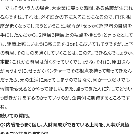
でもそういう人の場合、大企業に戻った瞬間、ある葛藤が生まれ
るんですね。それは、必ず誰かの下に入ることになるので、再び、視
座が低くなってしまうということ。我々が「せっかく経営者の目線を
手にしたんだから、２階層３階層上の視点を持とう」と言ったとして
も、組織上難しいように感じます。1on1においてもそうですが、上下
の階層、そのものを薄くしていくことは、この先、できるんでしょうか。
本間：
これから階層は薄くなっていくでしょうね。それに、原田さん
が言うように、せっかくベンチャーでその視点を持って帰ってきたん
だったら、元の生活に戻ってしまうのではなく、何か一つだけでも
習慣を変えるとかやってほしい。また、帰ってきた人に対してどうい
う働きかけをするのかっていうのが、企業側に期待するところです
ね。
続いての質問。
Q：内省をうまく促し、人財育成ができている上司を、人事が見極
めるコツはありますか？