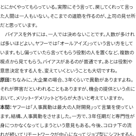
とにかくやってもらっている。実際にそう言って、戻してくれって言っ
た人間は一人もいない。そこまでの道筋を作るのが、上司の見せ所
だと思っています。
バイアスを外すには、一人では決めないことです。人数が多けれ
ば多いほどよい。ヤフーでは「オールアイズ」っていう言い方をして
います。もし偏っていたら言ってもらう役割の人を置くなど、複数の
視点から見てもらう。バイアスがあるのが普通です。あとは役割や
意思決定をする人を、変えていくということも大切ですね。
原田：
ちなみに、大企業の場合、３年くらいで異動がありますよね。
それが弊害だといわれることもありますが、機会の提供という点に
おいて、メリット・デメリットどちらが大きいと考えていますか。
本間：
ヤフーは「人事異動は最大の人財開発」って言葉を使ってい
ます。結構、人事異動をさせました。一方で、３年任期だと専門性が
身につかなくなってしまうという意見もある。今後、コロナ下の流
れが続いてリモートワークが中心になってジョブ型にシフトするん