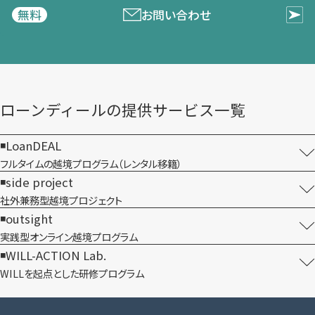
お問い合わせ
無料
ローンディールの​提供サービス一覧
LoanDEAL
フルタイムの越境プログラム​（レンタル移籍）
side project
社外兼務型​越境プロジェクト
outsight
実践型オンライン​越境プログラム
WILL-ACTION Lab.
WILLを​起点とした​研修プログラム