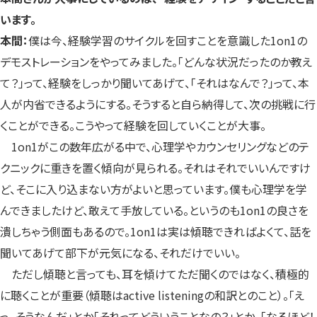
います。
本間：
僕は今、経験学習のサイクルを回すことを意識した1on1の
デモストレーションをやってみました。「どんな状況だったのか教え
て？」って、経験をしっかり聞いてあげて、「それはなんで？」って、本
人が内省できるようにする。そうすると自ら納得して、次の挑戦に行
くことができる。こうやって経験を回していくことが大事。
1on1がこの数年広がる中で、心理学やカウンセリングなどのテ
クニックに重きを置く傾向が見られる。それはそれでいいんですけ
ど、そこに入り込まない方がよいと思っています。僕も心理学を学
んできましたけど、敢えて手放している。というのも1on1の良さを
潰しちゃう側面もあるので。1on1は実は傾聴できればよくて、話を
聞いてあげて部下が元気になる、それだけでいい。
ただし傾聴と言っても、耳を傾けてただ聞くのではなく、積極的
に聴くことが重要（傾聴はactive listeningの和訳とのこと）。「え
っ、そうなんだ」とか「それってどういうことなの？」とか、「なるほど！