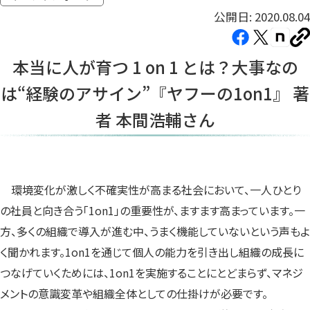
公開日: 2020.08.04
Facebook（新
X（新
note（
U
し
し
し
を
本当に人が育つ 1 on 1 とは？大事なの
コ
い
い
い
ピ
は“経験のアサイン”『ヤフーの1on1』 著
タ
タ
タ
ー
ブ
ブ
ブ
者 本間浩輔さん
で
で
で
開
開
開
き
き
き
ま
ま
ま
環境変化が激しく不確実性が高まる社会において、一人ひとり
す）
す）
す）
の社員と向き合う「1on1」の重要性が、ますます高まっています。一
方、多くの組織で導入が進む中、うまく機能していないという声もよ
く聞かれます。1on1を通じて個人の能力を引き出し組織の成長に
つなげていくためには、1on1を実施することにとどまらず、マネジ
メントの意識変革や組織全体としての仕掛けが必要です。