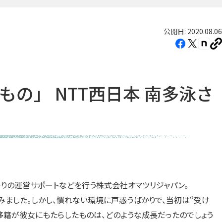
公開日: 2020.08.06
Facebook（新
X（新
note
U
し
し
し
を
コ
い
い
い
ピ
タ
タ
タ
ー
の」 NTT西日本 南多泳さ
ブ
ブ
ブ
で
で
で
開
開
開
き
き
き
ま
ま
ま
す）
す）
す）
祭りの運営サポートなどを行う株式会社オマツリジャパン。
ました。しかし、慣れない環境に戸惑うばかりで、当初は“受け
移籍が彼女にもたらしたものは、どのような成長だったのでしょう