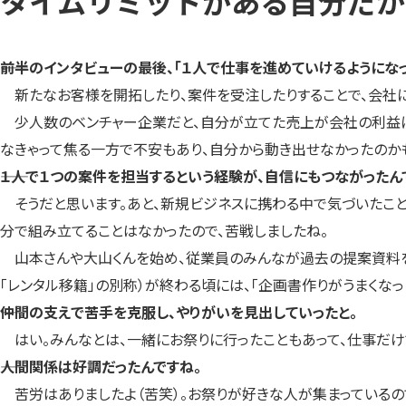
タイムリミットがある自分だか
――前半のインタビューの最後、「１人で仕事を進めていけるように
新たなお客様を開拓したり、案件を受注したりすることで、会社に
少人数のベンチャー企業だと、自分が立てた売上が会社の利益に直
なきゃって焦る一方で不安もあり、自分から動き出せなかったのか
――１人で１つの案件を担当するという経験が、自信にもつながったん
そうだと思います。あと、新規ビジネスに携わる中で気づいたこと
分で組み立てることはなかったので、苦戦しましたね。
山本さんや大山くんを始め、従業員のみんなが過去の提案資料を見
「レンタル移籍」の別称）が終わる頃には、「企画書作りがうまくなっ
――仲間の支えで苦手を克服し、やりがいを見出していったと。
はい。みんなとは、一緒にお祭りに行ったこともあって、仕事だけ
――人間関係は好調だったんですね。
苦労はありましたよ（苦笑）。お祭りが好きな人が集まっているの