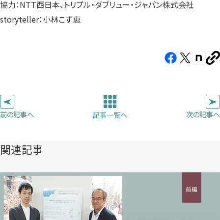
協力：NTT西日本、トリプル・ダブリュー・ジャパン株式会社
storyteller：小林こず恵
Facebook（新
X（新
note（
U
し
し
し
を
コ
い
い
い
ピ
タ
タ
タ
ー
ブ
ブ
ブ
前の記事へ
次の記事へ
記事一覧へ
で
で
で
開
開
開
き
き
き
関連記事
ま
ま
ま
す）
す）
す）