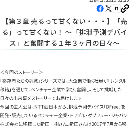
Facebook（新
X（新
note（
U
し
し
し
を
【第３章 売るって甘くない・・・】「売
コ
い
い
い
ピ
る」って甘くない！ 〜「排泄予測デバイ
タ
タ
タ
ー
ブ
ブ
ブ
ス」と奮闘する１年３ヶ月の日々〜
で
で
で
開
開
開
き
き
き
ま
ま
ま
＜今回のストーリー＞
す）
す）
す）
「移籍者たちの挑戦」シリーズでは、大企業で働く社員が「レンタル
移籍」を通じて、ベンチャー企業で学び、奮闘し、そして挑戦した
日々の出来事をストーリーでお届けします。
今回の主人公は、NTT西日本から、排泄予測デバイス「DFree」を
開発・販売しているベンチャー企業・トリプル・ダブリュー・ジャパン
株式会社に移籍した新田一樹さん。新田さんは2017年7月から移