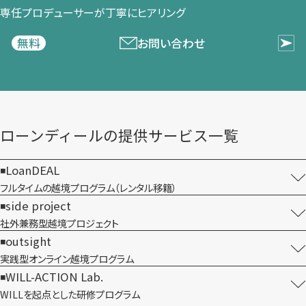
専任プロデューサーが​丁寧に​ヒアリング
お問い合わせ
無料
ローンディールの​提供サービス一覧
LoanDEAL
フルタイムの越境プログラム​（レンタル移籍）
side project
社外兼務型​越境プロジェクト
outsight
実践型オンライン​越境プログラム
WILL-ACTION Lab.
WILLを​起点とした​研修プログラム