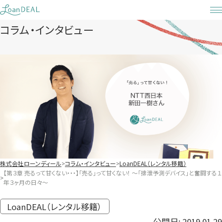
Skip
to
コラム・インタビュー
content
株式会社ローンディール
コラム・インタビュー
LoanDEAL（レンタル移籍）
【第３章 売るって甘くない・・・】「売る」って甘くない！ 〜「排泄予測デバイス」と奮闘する１
年３ヶ月の日々〜
LoanDEAL（レンタル移籍）
公開日: 2019.01.29