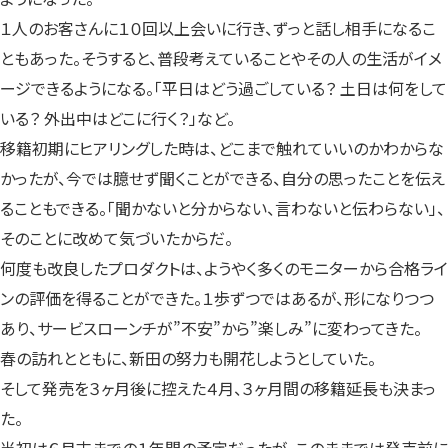
１人のお客さんに１０回以上会いに行き、ずっと話し相手になるこ
ともあった。そうすると、普段考えていることやその人の生活がイメ
ージできるようになる。「平日はどう過ごしている？ 土日は何をして
いる？ 外出中はどこに行く？」など。
移籍初期にヒアリングした時は、どこまで触れていいのかわからな
かったが、今では臆せず聞くことができる、自分の思ったことを伝え
ることもできる。「聞かないと分からない、言わないと伝わらない」、
そのことに改めて気づいたからだ。
何度も改良したプロダクトは、ようやく多くのモニターから合格ライ
ンの評価を得ることができた。１歩ずつではあるが、形になりつつ
あり、サービスローンチが”不安”から”楽しみ”に変わってきた。
春の訪れとともに、新田の努力も開花しようとしていた。
そして発売を３ヶ月後に控えた４月、３ヶ月間の移籍延長も決まっ
た。
当初は６月末までの１年間の予定だったが、このままでは発売前に