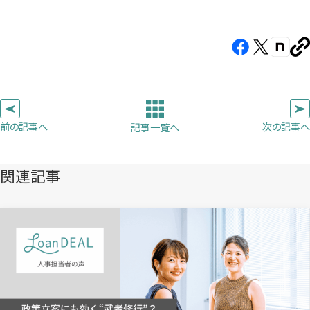
Facebook（新
X（新
note（
U
し
し
し
を
コ
い
い
い
ピ
タ
タ
タ
ー
ブ
ブ
ブ
前の記事へ
次の記事へ
記事一覧へ
で
で
で
開
開
開
き
き
き
関連記事
ま
ま
ま
す）
す）
す）