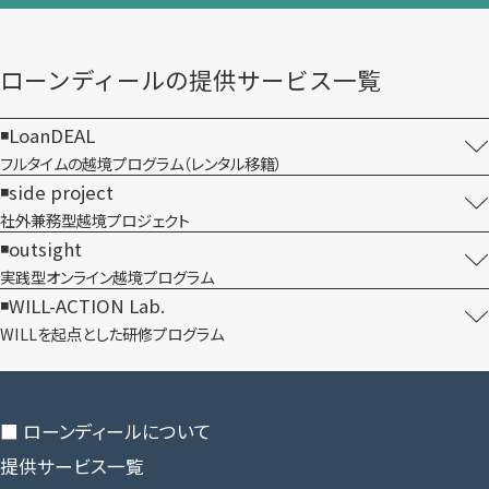
ローンディールの​提供サービス一覧
LoanDEAL
フルタイムの越境プログラム​（レンタル移籍）
side project
社外兼務型​越境プロジェクト
outsight
実践型オンライン​越境プログラム
WILL-ACTION Lab.
WILLを​起点とした​研修プログラム
■ ローンディールに​ついて
提供サービス一覧