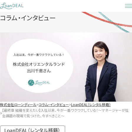
Skip
to
コラム・インタビュー
content
株式会社ローンディール
コラム・インタビュー
LoanDEAL（レンタル移籍）
【最終章 組織を変えたい】入社以来、今が一番ワクワクしている！〜マネージャーが社
会課題の現場で見つけた、今すべきこと〜
LoanDEAL（レンタル移籍）