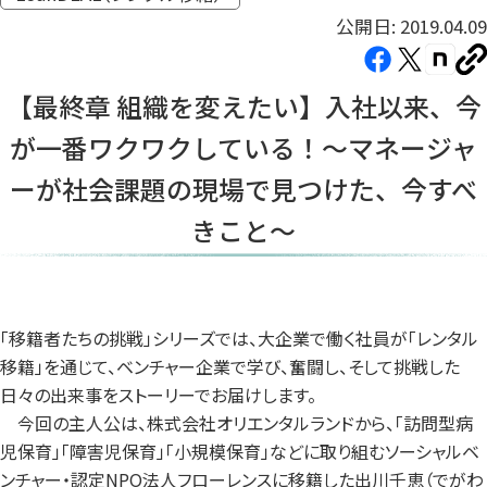
公開日: 2019.04.09
Facebook（新
X（新
note（
U
し
し
し
を
【最終章 組織を変えたい】入社以来、今
コ
い
い
い
ピ
が一番ワクワクしている！〜マネージャ
タ
タ
タ
ー
ブ
ブ
ブ
ーが社会課題の現場で見つけた、今すべ
で
で
で
きこと〜
開
開
開
き
き
き
ま
ま
ま
す）
す）
す）
「移籍者たちの挑戦」シリーズでは、大企業で働く社員が「レンタル
移籍」を通じて、ベンチャー企業で学び、奮闘し、そして挑戦した
日々の出来事をストーリーでお届けします。
今回の主人公は、株式会社オリエンタルランドから、「訪問型病
児保育」「障害児保育」「小規模保育」などに取り組むソーシャルベ
ンチャー・認定NPO法人フローレンスに移籍した出川千恵（でがわ