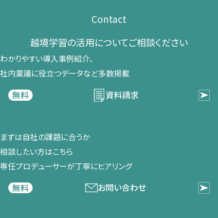
Contact
越境学習の​活用に​ついて​ご相談ください​
わかりやすい導入事例紹介、​
社内稟議に​役立つデータなど​多数掲載
資料請求
無料
まずは​自社の​課題に​合うか​
相談したい方は​こちら
専任プロデューサーが​丁寧に​ヒアリング
お問い合わせ
無料