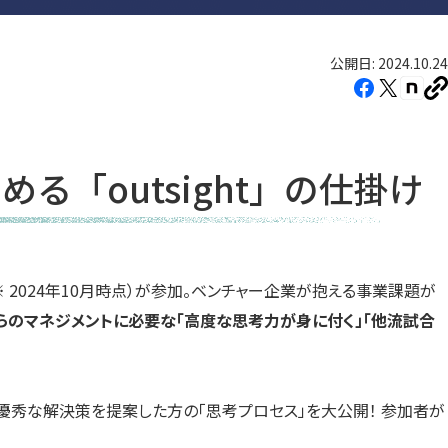
公開日: 2024.10.24
Facebook（新
X（新
note
U
し
し
し
を
コ
い
い
い
ピ
タ
タ
タ
ー
「outsight」の仕掛け
ブ
ブ
ブ
で
で
で
開
開
開
き
き
き
※ 2024年10月時点）が参加。ベンチャー企業が抱える事業課題が
ま
ま
ま
らのマネジメントに必要な「高度な思考力が身に付く」「他流試合
す）
す）
す）
）優秀な解決策を提案した方の「思考プロセス」を大公開！ 参加者が