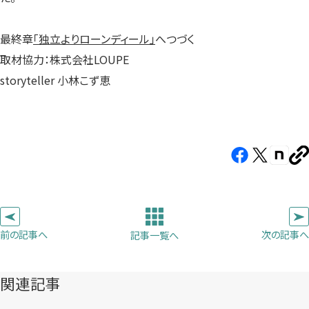
最終章
「独立よりローンディール」
へつづく
取材協力：株式会社LOUPE
storyteller 小林こず恵
Facebook（新
X（新
note（
U
し
し
し
を
コ
い
い
い
ピ
タ
タ
タ
ー
ブ
ブ
ブ
前の記事へ
次の記事へ
記事一覧へ
で
で
で
開
開
開
き
き
き
関連記事
ま
ま
ま