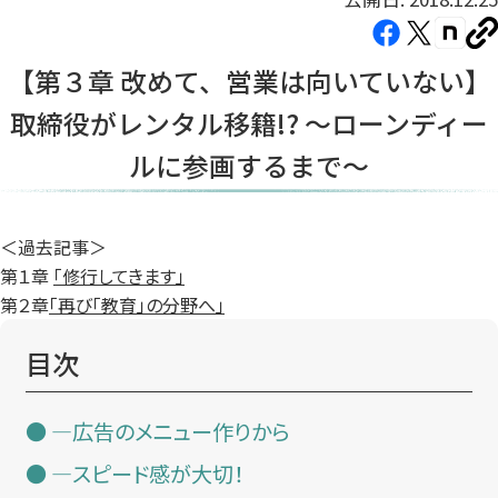
Facebook（新
X（新
note（
U
し
し
し
を
【第３章 改めて、営業は向いていない】
コ
い
い
い
ピ
取締役がレンタル移籍!? 〜ローンディー
タ
タ
タ
ー
ブ
ブ
ブ
ルに参画するまで〜
で
で
で
開
開
開
き
き
き
＜過去記事＞
ま
ま
ま
第１章
「修行してきます」
す）
す）
す）
第２章
「再び「教育」の分野へ」
目次
—広告のメニュー作りから
—スピード感が大切！