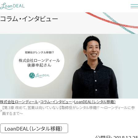
Skip
to
コラム・インタビュー
content
株式会社ローンディール
コラム・インタビュー
LoanDEAL（レンタル移籍）
【第３章 改めて、営業は向いていない】取締役がレンタル移籍!? 〜ローンディールに参
画するまで〜
LoanDEAL（レンタル移籍）
公開日: 2018.12.25