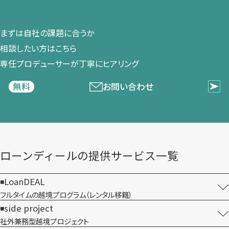
まずは​自社の​課題に​合うか​
相談したい方は​こちら
専任プロデューサーが​丁寧に​ヒアリング
お問い合わせ
無料
ローンディールの​提供サービス一覧
LoanDEAL
フルタイムの越境プログラム​（レンタル移籍）
side project
社外兼務型​越境プロジェクト