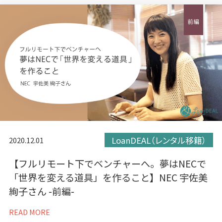
す）
す）
す）
LoanDEAL（レンタル移籍）
2020.12.01
【フルリモート下でベンチャーへ。夢はNECで
「世界を変える道具」を作ること】NEC 宇佐美
絢子さん -前編-
READ MORE